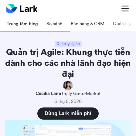
Trung tâm blog
So sánh
Bán hàng & CRM
Quản lý dự
Quản lý dự án
Quản trị Agile: Khung thực tiễn
dành cho các nhà lãnh đạo hiện
đại
Cecilia Lane
Trợ lý Go-to-Market
6 thg 8, 2026
Dùng Lark miễn phí