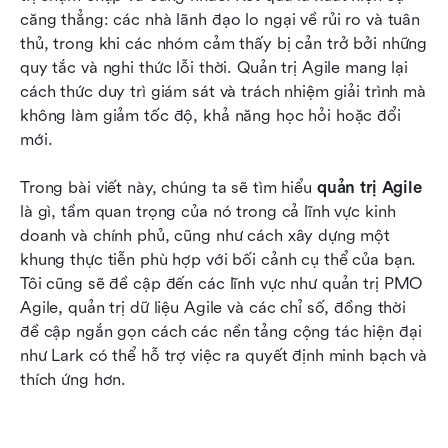
chỉnh với Lark
căng thẳng: các nhà lãnh đạo lo ngại về rủi ro và tuân 
thủ, trong khi các nhóm cảm thấy bị cản trở bởi những 
Từ quản trị truyền thống đến quản trị linh hoạt:
quy tắc và nghi thức lỗi thời. Quản trị Agile mang lại 
Những cạm bẫy thường gặp và cách tránh
cách thức duy trì giám sát và trách nhiệm giải trình mà 
chúng
không làm giảm tốc độ, khả năng học hỏi hoặc đổi 
mới.
Lợi ích của việc áp dụng quản trị linh hoạt
Quản trị các nhóm agile và dòng giá trị trong
Trong bài viết này, chúng ta sẽ tìm hiểu 
quản trị Agile
thực tiễn
là gì, tầm quan trọng của nó trong cả lĩnh vực kinh 
doanh và chính phủ, cũng như cách xây dựng một 
Kết luận
khung thực tiễn phù hợp với bối cảnh cụ thể của bạn. 
Tôi cũng sẽ đề cập đến các lĩnh vực như quản trị PMO 
Câu hỏi thường gặp
Agile, quản trị dữ liệu Agile và các chỉ số, đồng thời 
Đọc liên quan
đề cập ngắn gọn cách các nền tảng cộng tác hiện đại 
như Lark có thể hỗ trợ việc ra quyết định minh bạch và 
thích ứng hơn.