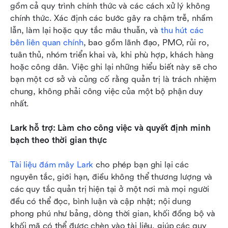
gồm cả quy trình chính thức và các cách xử lý không 
chính thức. Xác định các bước gây ra chậm trễ, nhầm 
lẫn, làm lại hoặc quy tắc mâu thuẫn, và 
thu hút các 
bên liên quan chính
, bao gồm lãnh đạo, PMO, rủi ro, 
tuân thủ, nhóm triển khai và, khi phù hợp, khách hàng 
hoặc công dân. Việc ghi lại những hiểu biết này sẽ cho 
bạn một cơ sở và củng cố rằng quản trị là trách nhiệm 
chung, không phải công việc của một bộ phận duy 
nhất.
Lark hỗ trợ: Làm cho công việc và quyết định minh 
bạch theo thời gian thực
Tài liệu đám mây Lark
 cho phép bạn ghi lại các 
nguyên tắc, giới hạn, điều không thể thương lượng và 
các quy tắc quản trị hiện tại ở một nơi mà mọi người 
đều có thể đọc, bình luận và cập nhật; nội dung 
phong phú như bảng, dòng thời gian, khối đồng bộ và 
khối mã có thể được chèn vào tài liệu, giúp các quy 