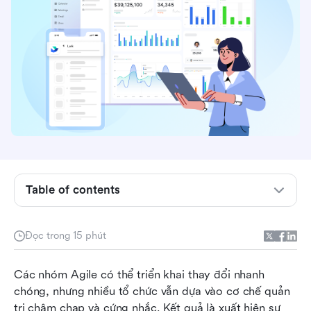
Table of contents
Quản trị linh hoạt là gì?
Tại sao quản trị linh hoạt lại quan trọng trong
Đọc trong 15 phút
thời đại thay đổi liên tục
Các nhóm Agile có thể triển khai thay đổi nhanh 
Nguyên tắc cốt lõi của quản trị agile hiệu quả
chóng, nhưng nhiều tổ chức vẫn dựa vào cơ chế quản 
Một khung quản trị linh hoạt mà bạn có thể điều
trị chậm chạp và cứng nhắc. Kết quả là xuất hiện sự 