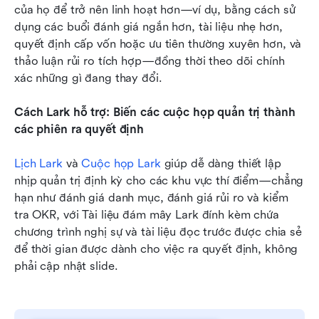
của họ để trở nên linh hoạt hơn—ví dụ, bằng cách sử 
dụng các buổi đánh giá ngắn hơn, tài liệu nhẹ hơn, 
quyết định cấp vốn hoặc ưu tiên thường xuyên hơn, và 
thảo luận rủi ro tích hợp—đồng thời theo dõi chính 
xác những gì đang thay đổi. 
Cách Lark hỗ trợ: Biến các cuộc họp quản trị thành 
các phiên ra quyết định
Lịch Lark
 và 
Cuộc họp Lark
 giúp dễ dàng thiết lập 
nhịp quản trị định kỳ cho các khu vực thí điểm—chẳng 
hạn như đánh giá danh mục, đánh giá rủi ro và kiểm 
tra OKR, với Tài liệu đám mây Lark đính kèm chứa 
chương trình nghị sự và tài liệu đọc trước được chia sẻ 
để thời gian được dành cho việc ra quyết định, không 
phải cập nhật slide. 