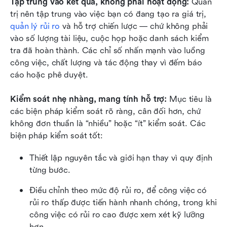
Tập trung vào kết quả, không phải hoạt động:
 Quản 
trị nên tập trung vào việc bạn có đang tạo ra giá trị, 
quản lý rủi ro
 và hỗ trợ chiến lược — chứ không phải 
vào số lượng tài liệu, cuộc họp hoặc danh sách kiểm 
tra đã hoàn thành. Các chỉ số nhấn mạnh vào luồng 
công việc, chất lượng và tác động thay vì đếm báo 
cáo hoặc phê duyệt.
Kiểm soát nhẹ nhàng, mang tính hỗ trợ:
 Mục tiêu là 
các biện pháp kiểm soát rõ ràng, cân đối hơn, chứ 
không đơn thuần là “nhiều” hoặc “ít” kiểm soát. Các 
biện pháp kiểm soát tốt:
Thiết lập nguyên tắc và giới hạn thay vì quy định 
từng bước.
Điều chỉnh theo mức độ rủi ro, để công việc có 
rủi ro thấp được tiến hành nhanh chóng, trong khi 
công việc có rủi ro cao được xem xét kỹ lưỡng 
hơn.