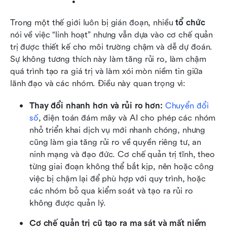
Trong một thế giới luôn bị gián đoạn, nhiều 
tổ chức
nói về việc “linh hoạt” nhưng vẫn dựa vào cơ chế quản 
trị được thiết kế cho môi trường chậm và dễ dự đoán. 
Sự không tương thích này làm tăng rủi ro, làm chậm 
quá trình tạo ra giá trị và làm xói mòn niềm tin giữa 
lãnh đạo và các nhóm. Điều này quan trọng vì:
Thay đổi nhanh hơn và rủi ro hơn:
Chuyển đổi 
số
, điện toán đám mây và AI cho phép các nhóm 
nhỏ triển khai dịch vụ mới nhanh chóng, nhưng 
cũng làm gia tăng rủi ro về quyền riêng tư, an 
ninh mạng và đạo đức. Cơ chế quản trị tĩnh, theo 
từng giai đoạn không thể bắt kịp, nên hoặc công 
việc bị chậm lại để phù hợp với quy trình, hoặc 
các nhóm bỏ qua kiểm soát và tạo ra rủi ro 
không được quản lý.
Cơ chế quản trị cũ tạo ra ma sát và mất niềm 