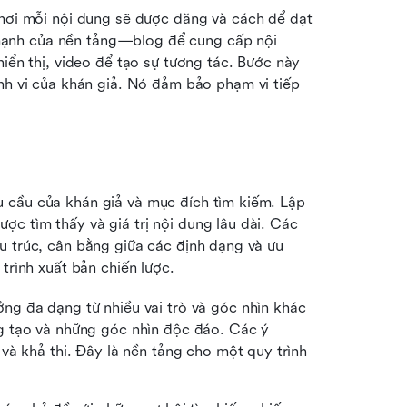
nơi mỗi nội dung sẽ được đăng và cách để đạt 
 mạnh của nền tảng—blog để cung cấp nội 
ển thị, video để tạo sự tương tác. Bước này 
h vi của khán giả. Nó đảm bảo phạm vi tiếp 
 cầu của khán giả và mục đích tìm kiếm. Lập 
c tìm thấy và giá trị nội dung lâu dài. Các 
u trúc, cân bằng giữa các định dạng và ưu 
trình xuất bản chiến lược.
ng đa dạng từ nhiều vai trò và góc nhìn khác 
 tạo và những góc nhìn độc đáo. Các ý 
à khả thi. Đây là nền tảng cho một quy trình 