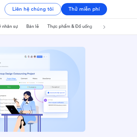
Liên hệ chúng tôi
Thử miễn phí
ý nhân sự
Bán lẻ
Thực phẩm & Đồ uống
Công nghệ & IT