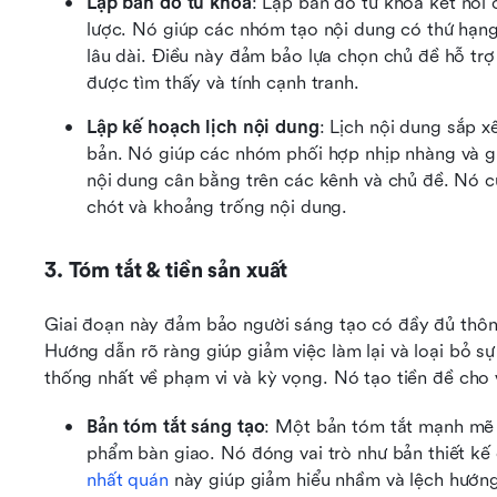
Lập bản đồ từ khóa
: Lập bản đồ từ khóa kết nối 
lược. Nó giúp các nhóm tạo nội dung có thứ hạng, 
lâu dài. Điều này đảm bảo lựa chọn chủ đề hỗ trợ
được tìm thấy và tính cạnh tranh.
Lập kế hoạch lịch nội dung
: Lịch nội dung sắp x
bản. Nó giúp các nhóm phối hợp nhịp nhàng và g
nội dung cân bằng trên các kênh và chủ đề. Nó cũ
chót và khoảng trống nội dung.
3. Tóm tắt & tiền sản xuất
Giai đoạn này đảm bảo người sáng tạo có đầy đủ thông t
Hướng dẫn rõ ràng giúp giảm việc làm lại và loại bỏ sự
thống nhất về phạm vi và kỳ vọng. Nó tạo tiền đề cho v
Bản tóm tắt sáng tạo
: Một bản tóm tắt mạnh mẽ n
nhất quán
 này giúp giảm hiểu nhầm và lệch hướn