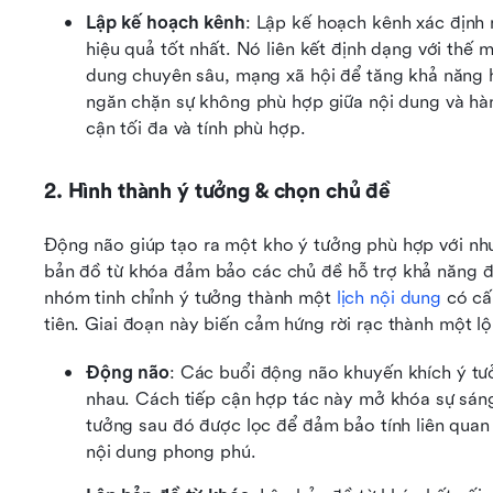
Lập kế hoạch kênh
: Lập kế hoạch kênh xác định 
hiệu quả tốt nhất. Nó liên kết định dạng với thế
dung chuyên sâu, mạng xã hội để tăng khả năng hi
ngăn chặn sự không phù hợp giữa nội dung và hàn
cận tối đa và tính phù hợp.
2. Hình thành ý tưởng & chọn chủ đề
Động não giúp tạo ra một kho ý tưởng phù hợp với nhu
bản đồ từ khóa đảm bảo các chủ đề hỗ trợ khả năng đượ
nhóm tinh chỉnh ý tưởng thành một 
lịch nội dung
 có cấ
tiên. Giai đoạn này biến cảm hứng rời rạc thành một lộ 
Động não
: Các buổi động não khuyến khích ý tưở
nhau. Cách tiếp cận hợp tác này mở khóa sự sáng
tưởng sau đó được lọc để đảm bảo tính liên quan v
nội dung phong phú.