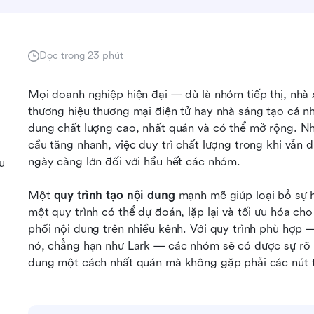
Đọc trong 23 phút
Mọi doanh nghiệp hiện đại — dù là nhóm tiếp thị, nhà 
thương hiệu thương mại điện tử hay nhà sáng tạo cá n
dung chất lượng cao, nhất quán và có thể mở rộng. Nh
cầu tăng nhanh, việc duy trì chất lượng trong khi vẫn 
ngày càng lớn đối với hầu hết các nhóm.
u
Một 
quy trình tạo nội dung
 mạnh mẽ giúp loại bỏ sự h
một quy trình có thể dự đoán, lặp lại và tối ưu hóa cho
phối nội dung trên nhiều kênh. Với quy trình phù hợp 
nó, chẳng hạn như Lark — các nhóm sẽ có được sự rõ rà
dung một cách nhất quán mà không gặp phải các nút t