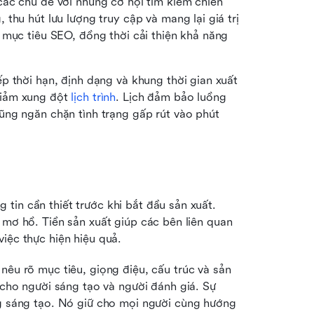
các chủ đề với những cơ hội tìm kiếm chiến 
thu hút lưu lượng truy cập và mang lại giá trị 
 mục tiêu SEO, đồng thời cải thiện khả năng 
ếp thời hạn, định dạng và khung thời gian xuất 
iảm xung đột 
lịch trình
. Lịch đảm bảo luồng 
ng ngăn chặn tình trạng gấp rút vào phút 
in cần thiết trước khi bắt đầu sản xuất. 
 mơ hồ. Tiền sản xuất giúp các bên liên quan 
iệc thực hiện hiệu quả.
êu rõ mục tiêu, giọng điệu, cấu trúc và sản 
phẩm bàn giao. Nó đóng vai trò như bản thiết kế cho người sáng tạo và người đánh giá. Sự 
g sáng tạo. Nó giữ cho mọi người cùng hướng 