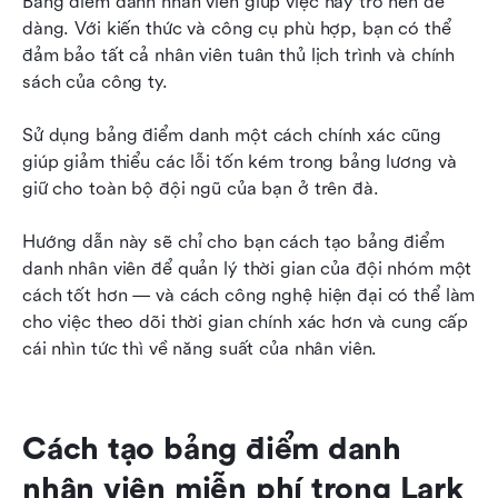
Bảng điểm danh nhân viên giúp việc này trở nên dễ 
lên một tầm cao mới với Lark
dàng. Với kiến thức và công cụ phù hợp, bạn có thể 
đảm bảo tất cả nhân viên tuân thủ lịch trình và chính 
Theo dõi sự hiện diện của nhân viên một cách
sách của công ty.
dễ dàng với Lark
Sử dụng bảng điểm danh một cách chính xác cũng 
giúp giảm thiểu các lỗi tốn kém trong bảng lương và 
giữ cho toàn bộ đội ngũ của bạn ở trên đà.
Hướng dẫn này sẽ chỉ cho bạn cách tạo bảng điểm 
danh nhân viên để quản lý thời gian của đội nhóm một 
cách tốt hơn — và cách công nghệ hiện đại có thể làm 
cho việc theo dõi thời gian chính xác hơn và cung cấp 
cái nhìn tức thì về năng suất của nhân viên.
Cách tạo bảng điểm danh 
nhân viên miễn phí trong Lark