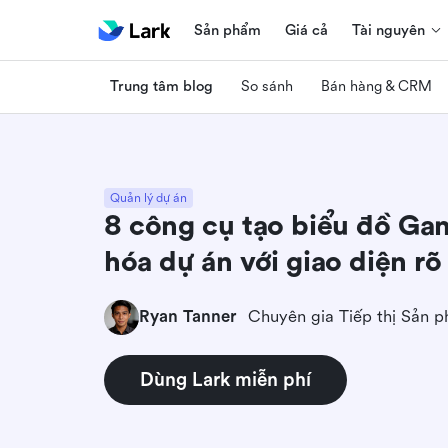
Sản phẩm
Giá cả
Tài nguyên
Trung tâm blog
So sánh
Bán hàng & CRM
Quản lý dự án
8 công cụ tạo biểu đồ Gan
hóa dự án với giao diện rõ
Ryan Tanner
Chuyên gia Tiếp thị Sản 
Dùng Lark miễn phí