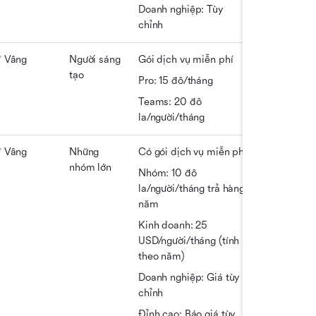
Doanh nghiệp: Tùy 
chỉnh
 Vâng
Người sáng 
Gói dịch vụ miễn phí
tạo
Pro: 15 đô/tháng
Teams: 20 đô 
la/người/tháng
 Vâng
Những 
Có gói dịch vụ miễn phí
nhóm lớn
Nhóm: 10 đô 
la/người/tháng trả hàng 
năm
Kinh doanh: 25 
USD/người/tháng (tính 
theo năm)
Doanh nghiệp: Giá tùy 
chỉnh
Đỉnh cao: Báo giá tùy 