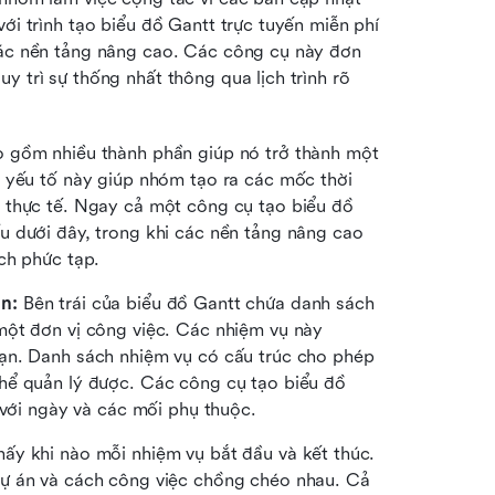
ới trình tạo biểu đồ Gantt trực tuyến miễn phí 
các nền tảng nâng cao. Các công cụ này đơn 
 trì sự thống nhất thông qua lịch trình rõ 
Biểu đồ Gantt bao gồm nhiều thành phần giúp nó trở thành một 
c yếu tố này giúp nhóm tạo ra các mốc thời 
 thực tế. Ngay cả một công cụ tạo biểu đồ 
 dưới đây, trong khi các nền tảng nâng cao 
ch phức tạp.
n: 
Bên trái của biểu đồ Gantt chứa danh sách 
ột đơn vị công việc. Các nhiệm vụ này 
ạn. Danh sách nhiệm vụ có cấu trúc cho phép 
hể quản lý được. Các công cụ tạo biểu đồ 
 với ngày và các mối phụ thuộc.
ấy khi nào mỗi nhiệm vụ bắt đầu và kết thúc. 
ự án và cách công việc chồng chéo nhau. Cả 