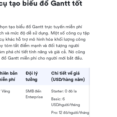
ụ tạo biểu đồ Gantt tốt 
ọn tạo biểu đồ Gantt trực tuyến miễn phí 
ịch và mức độ dễ sử dụng. Một số công cụ tập 
cụ khác hỗ trợ mô hình hóa khối lượng công 
ày tóm tắt điểm mạnh và đối tượng người 
m phá chi tiết tính năng và giá cả. Nó cũng 
 đồ Gantt miễn phí cho người mới bắt đầu.
hiên bản 
Đội lý 
Chi tiết về giá
iễn phí
tưởng
(USD/hàng năm)
 Vâng
SMB đến 
Starter: 0 đô la
Enterprise
Basic: 6 
USD/người/tháng
Pro: 12 đô/người/tháng