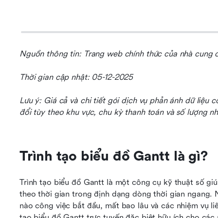
Nguồn thông tin: Trang web chính thức của nhà cung 
Thời gian cập nhật: 05-12-2025
Lưu ý: Giá cả và chi tiết gói dịch vụ phản ánh dữ liệu c
đổi tùy theo khu vực, chu kỳ thanh toán và số lượng nh
Trình tạo biểu đồ Gantt là gì?
Trình tạo biểu đồ Gantt là một công cụ kỹ thuật số gi
theo thời gian trong định dạng dòng thời gian ngang.
nào công việc bắt đầu, mất bao lâu và các nhiệm vụ liê
tạo biểu đồ Gantt trực tuyến đặc biệt hữu ích cho các