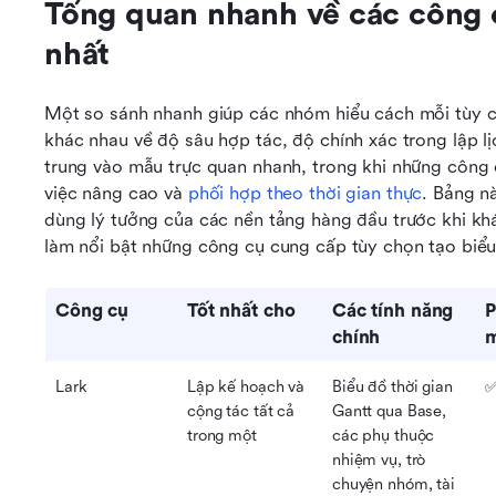
Tổng quan nhanh về các công c
nhất
Một so sánh nhanh giúp các nhóm hiểu cách mỗi tùy ch
khác nhau về độ sâu hợp tác, độ chính xác trong lập l
trung vào mẫu trực quan nhanh, trong khi những công 
việc nâng cao và 
phối hợp theo thời gian thực
. Bảng n
dùng lý tưởng của các nền tảng hàng đầu trước khi khá
làm nổi bật những công cụ cung cấp tùy chọn tạo biểu
Công cụ
Tốt nhất cho
Các tính năng 
P
chính
m
Lark
Lập kế hoạch và 
Biểu đồ thời gian 
✅
cộng tác tất cả 
Gantt qua Base, 
trong một
các phụ thuộc 
nhiệm vụ, trò 
chuyện nhóm, tài 