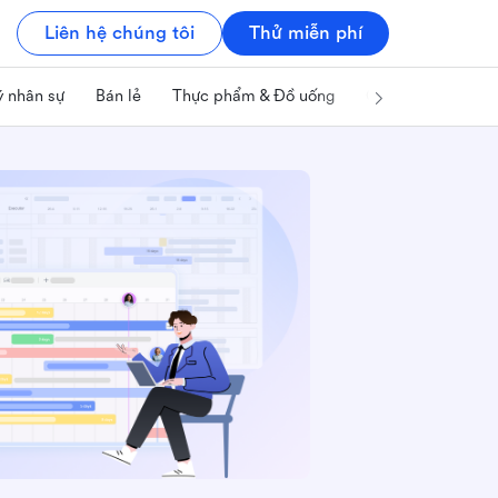
Liên hệ chúng tôi
Thử miễn phí
ý nhân sự
Bán lẻ
Thực phẩm & Đồ uống
Công nghệ & IT