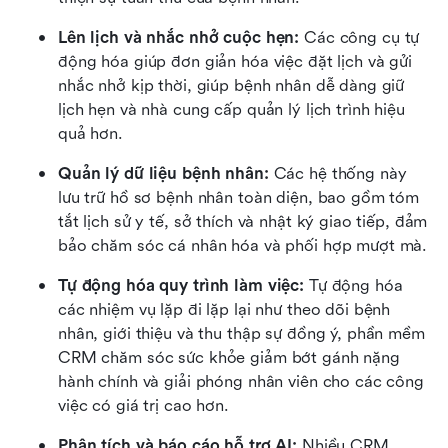
Lên lịch và nhắc nhở cuộc hẹn:
 Các công cụ tự 
động hóa giúp đơn giản hóa việc đặt lịch và gửi 
nhắc nhở kịp thời, giúp bệnh nhân dễ dàng giữ 
lịch hẹn và nhà cung cấp quản lý lịch trình hiệu 
quả hơn.
Quản lý dữ liệu bệnh nhân:
 Các hệ thống này 
lưu trữ hồ sơ bệnh nhân toàn diện, bao gồm tóm 
tắt lịch sử y tế, sở thích và nhật ký giao tiếp, đảm 
bảo chăm sóc cá nhân hóa và phối hợp mượt mà.
Tự động hóa quy trình làm việc:
 Tự động hóa 
các nhiệm vụ lặp đi lặp lại như theo dõi bệnh 
nhân, giới thiệu và thu thập sự đồng ý, phần mềm 
CRM chăm sóc sức khỏe giảm bớt gánh nặng 
hành chính và giải phóng nhân viên cho các công 
việc có giá trị cao hơn.
Phân tích và báo cáo hỗ trợ AI:
 Nhiều CRM 