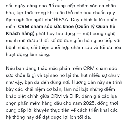
Đánh giá toàn diện
cầu ngày càng cao để cung cấp chăm sóc cá nhân 
hóa, kịp thời trong khi tuân thủ các tiêu chuẩn quy 
Triển khai phần mềm CRM chăm sóc sức khỏe:
định nghiêm ngặt như HIPAA. Đây chính là lúc phần 
Các bước then chốt để thành công
mềm 
CRM chăm sóc sức khỏe (Quản lý Quan hệ 
Khách hàng)
Những câu hỏi thường gặp
 phát huy tác dụng — một công nghệ 
mạnh mẽ được thiết kế để đơn giản hóa giao tiếp với 
Kết luận
bệnh nhân, cải thiện phối hợp chăm sóc và tối ưu hóa 
hoạt động lâm sàng.
Đọc thêm
Nếu bạn đang thắc mắc phần mềm CRM chăm sóc 
sức khỏe là gì và tại sao nó lại thu hút nhiều sự chú ý 
như vậy, bạn đã đến đúng nơi. Hướng dẫn này sẽ trình 
bày các khái niệm cơ bản, làm nổi bật những điểm 
khác biệt chính giữa CRM và EHR, đánh giá các lựa 
chọn phần mềm hàng đầu cho năm 2025, đồng thời 
cung cấp lời khuyên thực tiễn về cách triển khai các 
hệ thống này để đạt được lợi ích tối đa.