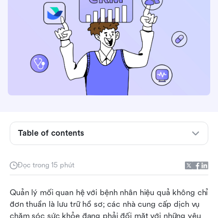
Phần mềm CRM chăm sóc sức khỏe là gì? Hiểu
về vai trò của nó trong quản lý bệnh nhân
Những tính năng chung của phần mềm CRM
chăm sóc sức khỏe mà bạn nên biết
Phần mềm CRM chăm sóc sức khỏe so với EHR
Table of contents
Tại sao phần mềm CRM chăm sóc sức khỏe lại
quan trọng trong chăm sóc sức khỏe hiện đại
Đọc trong 15 phút
Phần mềm CRM chăm sóc sức khỏe hỗ trợ các
mô hình chăm sóc lấy bệnh nhân làm trung tâm
Quản lý mối quan hệ với bệnh nhân hiệu quả không chỉ 
như thế nào
đơn thuần là lưu trữ hồ sơ; các nhà cung cấp dịch vụ 
Top 10 phần mềm CRM chăm sóc sức khỏe:
chăm sóc sức khỏe đang phải đối mặt với những yêu 