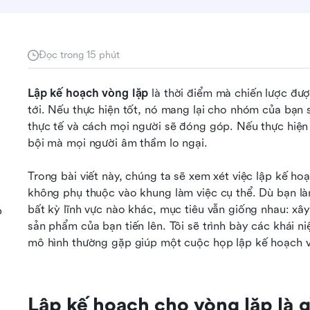
Đọc trong 15 phút
Lập kế hoạch vòng lặp
 là thời điểm mà chiến lược đượ
tới. Nếu thực hiện tốt, nó mang lại cho nhóm của bạn 
thực tế và cách mọi người sẽ đóng góp. Nếu thực hiện 
bội mà mọi người âm thầm lo ngại.
Trong bài viết này, chúng ta sẽ xem xét việc lập kế hoạ
không phụ thuộc vào khung làm việc cụ thể. Dù bạn là
bất kỳ lĩnh vực nào khác, mục tiêu vẫn giống nhau: xây
p
sản phẩm của bạn tiến lên. Tôi sẽ trình bày các khái ni
mô hình thường gặp giúp một cuộc họp lập kế hoạch v
Lập kế hoạch cho vòng lặp là g