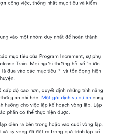
họn
 công việc, thống nhất mục tiêu và kiểm 
rung vào một nhóm duy nhất để hoàn thành 
các mục tiêu của Program Increment, sự phụ 
elease Train. Mọi người thường hỏi về "bước 
 là đưa vào các mục tiêu PI và tồn đọng hiện 
chuyện.
 cấp độ cao hơn, quyết định những tính năng 
hời gian dài hơn. 
Một gói dịch vụ dự án
 cung 
h hướng cho việc lập kế hoạch vòng lặp. Lập 
ác phần có thể thực hiện được.
ặp diễn ra bên trong hoặc vào cuối vòng lặp, 
à kỳ vọng đã đặt ra trong quá trình lập kế 