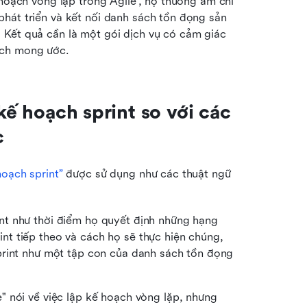
 hoạch vòng lặp trong Agile”, họ thường ám chỉ 
hát triển và kết nối danh sách tồn đọng sản 
Kết quả cần là một gói dịch vụ có cảm giác 
ách mong ước.
kế hoạch sprint so với các 
c
hoạch sprint”
 được sử dụng như các thuật ngữ 
int như thời điểm họ quyết định những hạng 
t tiếp theo và cách họ sẽ thực hiện chúng, 
print như một tập con của danh sách tồn đọng 
 nói về việc lập kế hoạch vòng lặp, nhưng 