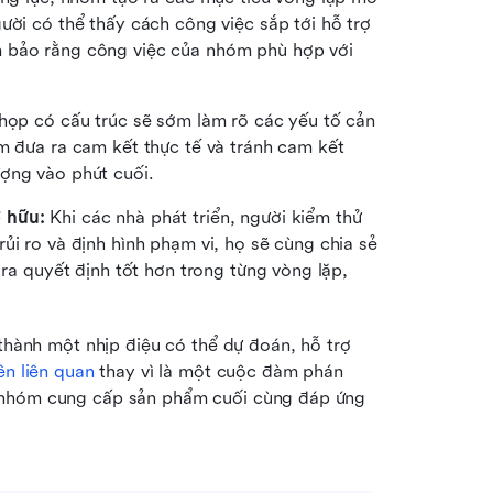
ười có thể thấy cách công việc sắp tới hỗ trợ 
 bảo rằng công việc của nhóm phù hợp với 
họp có cấu trúc sẽ sớm làm rõ các yếu tố cản 
m đưa ra cam kết thực tế và tránh cam kết 
ượng vào phút cuối.
ở hữu:
 Khi các nhà phát triển, người kiểm thử 
ủi ro và định hình phạm vi, họ sẽ cùng chia sẻ 
 ra quyết định tốt hơn trong từng vòng lặp, 
thành một nhịp điệu có thể dự đoán, hỗ trợ 
ên liên quan
 thay vì là một cuộc đàm phán 
 nhóm cung cấp sản phẩm cuối cùng đáp ứng 