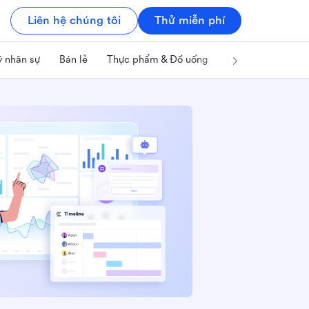
Liên hệ chúng tôi
Thử miễn phí
ý nhân sự
Bán lẻ
Thực phẩm & Đồ uống
Công nghệ & IT