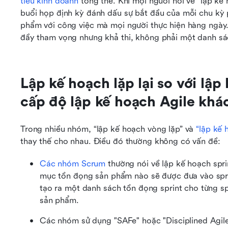
tiêu kinh doanh
 tổng thể. Khi mọi người nói về “lập kế
buổi họp định kỳ đánh dấu sự bắt đầu của mỗi chu kỳ p
phẩm với công việc mà mọi người thực hiện hàng ngày. 
đầy tham vọng nhưng khả thi, không phải một danh s
Lập kế hoạch lặp lại so với lập 
cấp độ lập kế hoạch Agile khá
Trong nhiều nhóm, “lập kế hoạch vòng lặp” và 
“lập kế 
thay thế cho nhau. Điều đó thường không có vấn đề:
Các nhóm Scrum
 thường nói về lập kế hoạch spr
mục tồn đọng sản phẩm nào sẽ được đưa vào sprin
tạo ra một danh sách tồn đọng sprint cho từng s
sản phẩm.
Các nhóm sử dụng "SAFe" hoặc "Disciplined Agile"