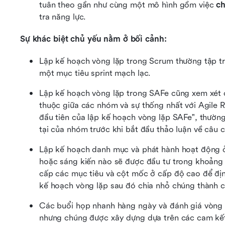
tuân theo gần như cùng một mô hình gồm việc 
c
tra năng lực.
Sự khác biệt chủ yếu nằm ở bối cảnh:
Lập kế hoạch vòng lặp trong Scrum thường tập t
một mục tiêu sprint mạch lạc.
Lập kế hoạch vòng lặp trong SAFe cũng xem xét 
thuộc giữa các nhóm và sự thống nhất với Agile R
đầu tiên của lập kế hoạch vòng lặp SAFe", thường
tại của nhóm trước khi bắt đầu thảo luận về câu 
Lập kế hoạch danh mục và phát hành hoạt động ở
hoặc sáng kiến nào sẽ được đầu tư trong khoảng t
cấp các mục tiêu và cột mốc ở cấp độ cao để địn
kế hoạch vòng lặp sau đó chia nhỏ chúng thành c
Các buổi họp nhanh hàng ngày và đánh giá vòng l
nhưng chúng được xây dựng dựa trên các cam kết v