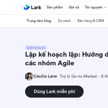
Sản phẩm
Giá cả
Tài nguyên
Trung tâm blog
So sánh
Bán hàng & CRM
Quản lý dự án
Lập kế hoạch lặp: Hướng d
các nhóm Agile
Cecilia Lane
Trợ lý Go-to-Market
6 t
Dùng Lark miễn phí