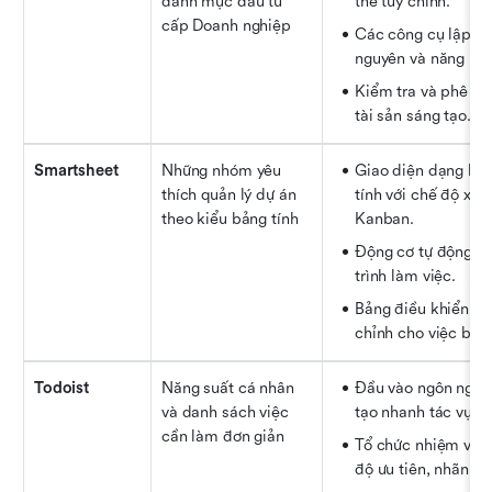
danh mục đầu tư 
thể tùy chỉnh.
cấp Doanh nghiệp
Các công cụ lập kế 
nguyên và năng lự
Kiểm tra và phê du
tài sản sáng tạo.
Smartsheet
Những nhóm yêu 
Giao diện dạng lưới
thích quản lý dự án 
tính với chế độ xem
theo kiểu bảng tính
Kanban.
Động cơ tự động hó
trình làm việc.
Bảng điều khiển có 
chỉnh cho việc báo
Todoist
Năng suất cá nhân 
Đầu vào ngôn ngữ t
và danh sách việc 
tạo nhanh tác vụ.
cần làm đơn giản
Tổ chức nhiệm vụ v
độ ưu tiên, nhãn và