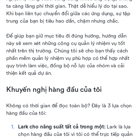
Những lợi ích của phần mềm quản lý công việc
ta càng lãng phí thời gian. Thật dễ hiểu lý do tại sao. 
là gì?
Khi bạn liên tục chuyển đổi giữa các ứng dụng, sự tập 
trung của bạn bị tiêu hao dần, chậm nhưng chắc.
Cách chọn công cụ quản lý công việc phù hợp
cho nhóm của bạn
Để giúp bạn giữ mục tiêu đi đúng hướng, hướng dẫn 
Kết luận
này sẽ xem xét những công cụ quản lý nhiệm vụ tốt 
nhất trên thị trường. Chúng tôi sẽ cho bạn thấy cách 
Câu hỏi thường gặp về các công cụ quản lý
phần mềm quản lý nhiệm vụ phù hợp có thể hợp nhất 
công việc
quy trình làm việc, đồng bộ nỗ lực của nhóm và cải 
thiện kết quả dự án.
Đọc liên quan
Khuyến nghị hàng đầu của tôi
Không có thời gian để đọc toàn bộ? Đây là 3 lựa chọn 
hàng đầu của tôi:
Lark cho năng suất tất cả trong một:
 Lark là lựa 
chọn hàng đầu của tôi vì tôi có thể trực tiếp quản 