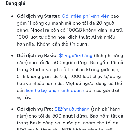
Bảng giá
:
Gói dịch vụ Starter
: 
Gói miễn phí vĩnh viễn
 bao 
gồm 11 công cụ mạnh mẽ cho tối đa 20 người 
dùng. Ngoài ra còn có 100GB không gian lưu trữ, 
1000 lượt tự động hóa, dịch thuật AI và nhiều 
hơn nữa. Không cần thẻ tín dụng. 
Gói dịch vụ Basic
: 
$6/người/tháng
 (tính phí hàng 
năm) cho tối đa 500 người dùng. Bao gồm tất cả 
trong Starter và lịch sử tin nhắn không giới hạn, 
5TB không gian lưu trữ, 1.000 lượt chạy tự động 
hóa và nhiều hơn nữa. Một số người dùng có thể 
cần 
liên hệ bộ phận kinh doanh
 để mua gói dịch 
vụ này.
Gói dịch vụ Pro
: 
$12/người/tháng
 (tính phí hàng 
năm) cho tối đa 500 người dùng. Bao gồm tất cả 
trong Basic cộng với cuộc gọi nhóm cho tối đa 
500 người tham dự, 15TB không gian lưu trữ, 