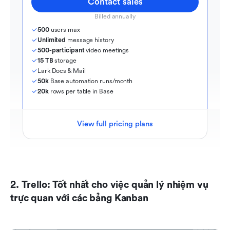
Contact sales
Billed annually
500
 users max
Unlimited
 message history
500-participant
 video meetings
15 TB
 storage
Lark Docs & Mail
50k
 Base automation runs/month
20k
 rows per table in Base
View full pricing plans
2. Trello: Tốt nhất cho việc quản lý nhiệm vụ 
trực quan với các bảng Kanban