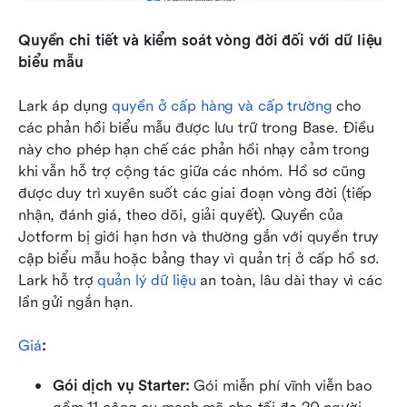
Quyền chi tiết và kiểm soát vòng đời đối với dữ liệu 
biểu mẫu
Lark áp dụng 
quyền ở cấp hàng và cấp trường
 cho 
các phản hồi biểu mẫu được lưu trữ trong Base. Điều 
này cho phép hạn chế các phản hồi nhạy cảm trong 
khi vẫn hỗ trợ cộng tác giữa các nhóm. Hồ sơ cũng 
được duy trì xuyên suốt các giai đoạn vòng đời (tiếp 
nhận, đánh giá, theo dõi, giải quyết). Quyền của 
Jotform bị giới hạn hơn và thường gắn với quyền truy 
cập biểu mẫu hoặc bảng thay vì quản trị ở cấp hồ sơ. 
Lark hỗ trợ 
quản lý dữ liệu
 an toàn, lâu dài thay vì các 
lần gửi ngắn hạn.
Giá
:
Gói dịch vụ Starter: 
Gói miễn phí vĩnh viễn bao 