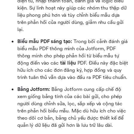
điện tử, nhập thanh toán, đánh giá và logic điều 
kiện. Sự linh hoạt này giúp các nhóm thu thập dữ 
liệu phong phú hơn và tùy chỉnh biểu mẫu dựa 
trên phản hồi của người dùng, giảm nhu cầu gửi 
lại.
Biểu mẫu PDF sáng tạo: 
Trong bối cảnh đánh giá 
biểu mẫu PDF thông minh của Jotform, PDF 
thông minh cho phép phản hồi từ biểu mẫu tự 
động điền vào các 
tài liệu
 PDF. Điều này đặc biệt 
hữu ích cho các đơn đăng ký, hợp đồng và quy 
trình tuân thủ vẫn dựa vào đầu ra PDF tiêu chuẩn.
Bảng Jotform: 
Bảng Jotform cung cấp chế độ 
xem giống bảng tính của các bài gửi, cho phép 
người dùng chỉnh sửa, lọc, sắp xếp và cộng tác 
trên phản hồi biểu mẫu. Mặc dù hữu ích cho việc 
theo dõi cơ bản, bảng chủ yếu được thiết kế để 
quản lý dữ liệu đã gửi hơn là lưu trữ lâu dài.