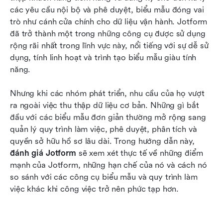
các yêu cầu nội bộ và phê duyệt, biểu mẫu đóng vai 
Cách Lark chuyển các phản hồi từ biểu mẫu
trò như cánh cửa chính cho dữ liệu vận hành. Jotform 
thành công việc thực tế
đã trở thành một trong những công cụ được sử dụng 
rộng rãi nhất trong lĩnh vực này, nổi tiếng với sự dễ sử 
Jotform so với Lark: Lựa chọn dựa trên cách
dụng, tính linh hoạt và trình tạo biểu mẫu giàu tính 
công việc phát triển
năng.
Kết luận
Nhưng khi các nhóm phát triển, nhu cầu của họ vượt 
Câu hỏi thường gặp
ra ngoài việc thu thập dữ liệu cơ bản. Những gì bắt 
đầu với các biểu mẫu đơn giản thường mở rộng sang 
Đọc liên quan
quản lý quy trình làm việc, phê duyệt, phân tích và 
quyền sở hữu hồ sơ lâu dài. Trong hướng dẫn này, 
đánh giá Jotform
 sẽ xem xét thực tế về những điểm 
mạnh của Jotform, những hạn chế của nó và cách nó 
so sánh với các công cụ biểu mẫu và quy trình làm 
việc khác khi công việc trở nên phức tạp hơn.