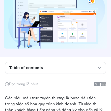
Điều mà Jotform thực sự được thiết kế để giải
quyết
Table of contents
Đánh giá các khả năng cốt lõi và tính năng tự
động hóa của Jotform
Đọc trong 13 phút
Đánh giá Jotform AI Agents
Các biểu mẫu trực tuyến thường là bước đầu tiên 
Khám phá các gói dịch vụ của Jotform
trong việc số hóa quy trình kinh doanh. Từ việc thu 
thập khách hàng tiềm năng và đăng ký cho đến xử lý 
Nơi Jotform tỏa sáng và nơi nó dừng lại