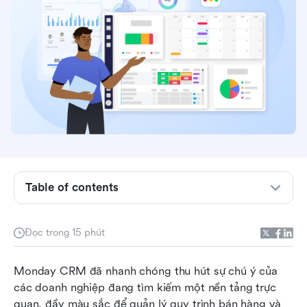
Monday CRM là gì?
Table of contents
Các tính năng chính của Monday CRM
Giá của Monday CRM
Đọc trong 15 phút
Ưu và nhược điểm của Monday CRM
Monday CRM đã nhanh chóng thu hút sự chú ý của 
So sánh Monday CRM với các nền tảng khác
các doanh nghiệp đang tìm kiếm một nền tảng trực 
Lark: Một giải pháp thay thế không cần mã cho
quan, đầy màu sắc để quản lý quy trình bán hàng và 