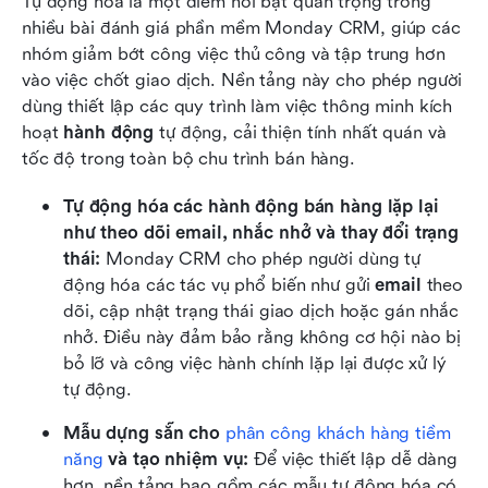
Tự động hóa là một điểm nổi bật quan trọng trong 
nhiều bài đánh giá phần mềm Monday CRM, giúp các 
nhóm giảm bớt công việc thủ công và tập trung hơn 
vào việc chốt giao dịch. Nền tảng này cho phép người 
dùng thiết lập các quy trình làm việc thông minh kích 
hoạt 
hành động
 tự động, cải thiện tính nhất quán và 
tốc độ trong toàn bộ chu trình bán hàng.
Tự động hóa các hành động bán hàng lặp lại 
như theo dõi email, nhắc nhở và thay đổi trạng 
thái: 
Monday CRM cho phép người dùng tự 
động hóa các tác vụ phổ biến như gửi 
email
 theo 
dõi, cập nhật trạng thái giao dịch hoặc gán nhắc 
nhở. Điều này đảm bảo rằng không cơ hội nào bị 
bỏ lỡ và công việc hành chính lặp lại được xử lý 
tự động.
Mẫu dựng sẵn cho 
phân công khách hàng tiềm 
năng
 và tạo nhiệm vụ: 
Để việc thiết lập dễ dàng 
hơn, nền tảng bao gồm các mẫu tự động hóa có 