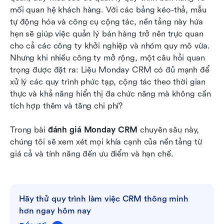
Monday CRM
mối quan hệ khách hàng. Với các bảng kéo-thả, mẫu 
tự động hóa và công cụ cộng tác, nền tảng này hứa 
Mẹo để chọn CRM phù hợp
hẹn sẽ giúp việc quản lý bán hàng trở nên trực quan 
cho cả các công ty khởi nghiệp và nhóm quy mô vừa. 
Kết luận
Nhưng khi nhiều công ty mở rộng, một câu hỏi quan 
Câu hỏi thường gặp
trọng được đặt ra: Liệu Monday CRM có đủ mạnh để 
xử lý các quy trình phức tạp, cộng tác theo thời gian 
Đọc liên quan
thực và khả năng hiển thị đa chức năng mà không cần 
tích hợp thêm và tăng chi phí?
Trong bài 
đánh giá Monday CRM
 chuyên sâu này, 
chúng tôi sẽ xem xét mọi khía cạnh của nền tảng từ 
giá cả và tính năng đến ưu điểm và hạn chế.
Hãy thử quy trình làm việc CRM thông minh 
hơn ngay hôm nay