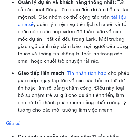
Quản lý dự án và khách hàng thống nhất:
 Tất 
cả các hoạt động liên quan đến dự án diễn ra tại 
một nơi. Các nhóm có thể cộng tác trên 
tài liệu 
chia sẻ
, quản lý nhiệm vụ trên lịch chia sẻ, và tổ 
chức các cuộc họp video để thảo luận về các 
mốc dự án—tất cả đều trong Lark. Môi trường 
giàu ngữ cảnh này đảm bảo mọi người đều đồng 
thuận và thông tin không bị thất lạc trong các 
email hoặc chuỗi trò chuyện rải rác.
Giao tiếp liền mạch:
Tin nhắn tích hợp
 cho phép 
giao tiếp ngay lập tức về các câu hỏi cụ thể dự 
án hoặc làm rõ bảng chấm công. Điều này loại 
bỏ sự chậm trễ và giữ cho dự án tiến triển, làm 
cho nó trở thành phần mềm bảng chấm công lý 
tưởng cho các môi trường làm việc nhanh.
Giá cả
Gói dịch vụ miễn phí:
 Bao gồm 11 sản phẩm 