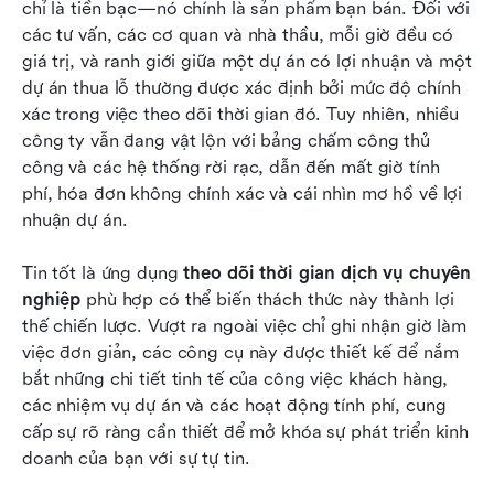
chỉ là tiền bạc—nó chính là sản phẩm bạn bán. Đối với 
6 phần mềm theo dõi thời gian dịch vụ chuyên
các tư vấn, các cơ quan và nhà thầu, mỗi giờ đều có 
nghiệp tốt nhất năm 2026
giá trị, và ranh giới giữa một dự án có lợi nhuận và một 
dự án thua lỗ thường được xác định bởi mức độ chính 
Những thách thức phổ biến mà các dịch vụ
xác trong việc theo dõi thời gian đó. Tuy nhiên, nhiều 
chuyên nghiệp gặp phải với việc theo dõi thời
công ty vẫn đang vật lộn với bảng chấm công thủ 
gian
công và các hệ thống rời rạc, dẫn đến mất giờ tính 
phí, hóa đơn không chính xác và cái nhìn mơ hồ về lợi 
Lark nâng cao cách bạn theo dõi thời gian dịch
nhuận dự án.
vụ chuyên nghiệp của mình
Kết luận
Tin tốt là ứng dụng 
theo dõi thời gian dịch vụ chuyên 
nghiệp
 phù hợp có thể biến thách thức này thành lợi 
Câu hỏi thường gặp
thế chiến lược. Vượt ra ngoài việc chỉ ghi nhận giờ làm 
việc đơn giản, các công cụ này được thiết kế để nắm 
Đọc thêm
bắt những chi tiết tinh tế của công việc khách hàng, 
các nhiệm vụ dự án và các hoạt động tính phí, cung 
cấp sự rõ ràng cần thiết để mở khóa sự phát triển kinh 
doanh của bạn với sự tự tin.