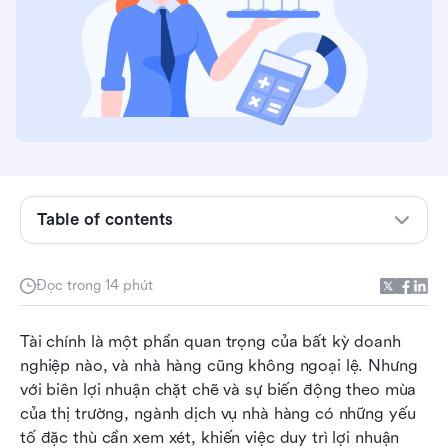
Kế toán nhà hàng là gì?
Bạn có thể nhận được những lợi ích gì từ kế toán
nhà hàng?
Sự khác biệt giữa ghi sổ nhà hàng và kế toán
Table of contents
nhà hàng là gì?
Bạn nên thuê kế toán nội bộ hay sử dụng dịch
vụ kế toán bên ngoài?
Đọc trong 14 phút
Bạn nên sử dụng phương pháp kế toán tiền mặt
Tài chính là một phần quan trọng của bất kỳ doanh 
hay kế toán dồn tích?
nghiệp nào, và nhà hàng cũng không ngoại lệ. Nhưng 
Phần mềm kế toán nhà hàng nào bạn nên sử
với biên lợi nhuận chặt chẽ và sự biến động theo mùa 
dụng?
của thị trường, ngành dịch vụ nhà hàng có những yếu 
tố đặc thù cần xem xét, khiến việc duy trì lợi nhuận 