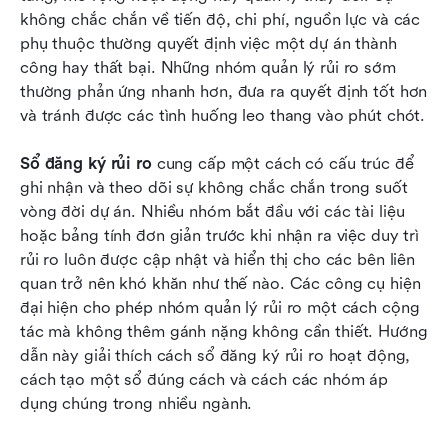
Kết luận
không chắc chắn về tiến độ, chi phí, nguồn lực và các 
phụ thuộc thường quyết định việc một dự án thành 
Câu hỏi thường gặp
công hay thất bại. Những nhóm quản lý rủi ro sớm 
thường phản ứng nhanh hơn, đưa ra quyết định tốt hơn 
Đọc liên quan
và tránh được các tình huống leo thang vào phút chót.
Sổ đăng ký rủi ro
 cung cấp một cách có cấu trúc để 
ghi nhận và theo dõi sự không chắc chắn trong suốt 
vòng đời dự án. Nhiều nhóm bắt đầu với các tài liệu 
hoặc bảng tính đơn giản trước khi nhận ra việc duy trì 
rủi ro luôn được cập nhật và hiển thị cho các bên liên 
quan trở nên khó khăn như thế nào. Các công cụ hiện 
đại hiện cho phép nhóm quản lý rủi ro một cách cộng 
tác mà không thêm gánh nặng không cần thiết. Hướng 
dẫn này giải thích cách sổ đăng ký rủi ro hoạt động, 
cách tạo một sổ đúng cách và cách các nhóm áp 
dụng chúng trong nhiều ngành.