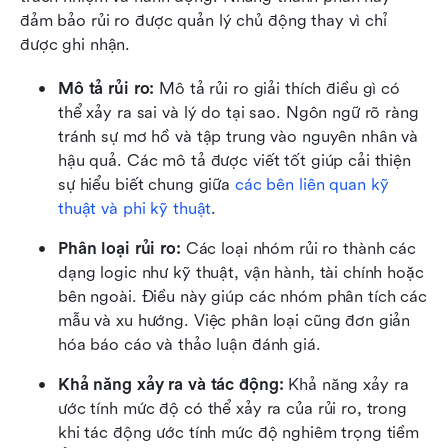
đảm bảo rủi ro được quản lý chủ động thay vì chỉ 
được ghi nhận.
Mô tả rủi ro: 
Mô tả rủi ro giải thích điều gì có 
thể xảy ra sai và lý do tại sao. Ngôn ngữ rõ ràng 
tránh sự mơ hồ và tập trung vào nguyên nhân và 
hậu quả. Các mô tả được viết tốt giúp cải thiện 
sự hiểu biết chung giữa 
các bên liên quan kỹ 
thuật và phi kỹ thuật
.
Phân loại rủi ro: 
Các loại nhóm rủi ro thành các 
dạng logic như kỹ thuật, vận hành, tài chính hoặc 
bên ngoài. Điều này giúp các nhóm phân tích các 
mẫu và xu hướng. Việc phân loại cũng đơn giản 
hóa báo cáo và thảo luận đánh giá.
Khả năng xảy ra và tác động: 
Khả năng xảy ra 
ước tính mức độ có thể xảy ra của rủi ro, trong 
khi tác động ước tính mức độ nghiêm trọng tiềm 