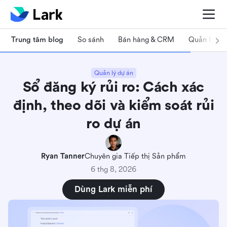
Trung tâm blog
So sánh
Bán hàng & CRM
Quản lý dự
Quản lý dự án
Sổ đăng ký rủi ro: Cách xác
định, theo dõi và kiểm soát rủi
ro dự án
Ryan Tanner
Chuyên gia Tiếp thị Sản phẩm
6 thg 8, 2026
Dùng Lark miễn phí