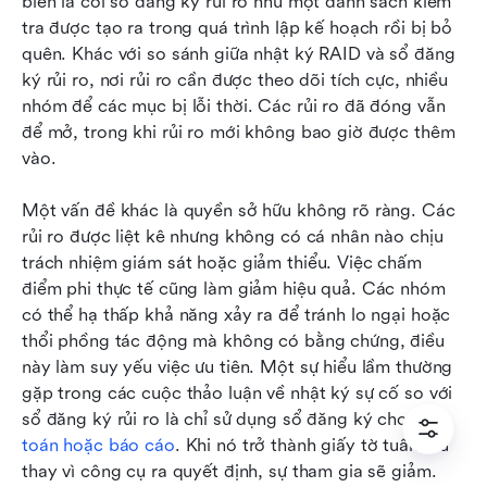
biến là coi sổ đăng ký rủi ro như một danh sách kiểm 
tra được tạo ra trong quá trình lập kế hoạch rồi bị bỏ 
quên. Khác với so sánh giữa nhật ký RAID và sổ đăng 
ký rủi ro, nơi rủi ro cần được theo dõi tích cực, nhiều 
nhóm để các mục bị lỗi thời. Các rủi ro đã đóng vẫn 
để mở, trong khi rủi ro mới không bao giờ được thêm 
vào.
Một vấn đề khác là quyền sở hữu không rõ ràng. Các 
rủi ro được liệt kê nhưng không có cá nhân nào chịu 
trách nhiệm giám sát hoặc giảm thiểu. Việc chấm 
điểm phi thực tế cũng làm giảm hiệu quả. Các nhóm 
có thể hạ thấp khả năng xảy ra để tránh lo ngại hoặc 
thổi phồng tác động mà không có bằng chứng, điều 
này làm suy yếu việc ưu tiên. Một sự hiểu lầm thường 
gặp trong các cuộc thảo luận về nhật ký sự cố so với 
sổ đăng ký rủi ro là chỉ sử dụng sổ đăng ký cho 
kiểm 
toán hoặc báo cáo
. Khi nó trở thành giấy tờ tuân thủ 
thay vì công cụ ra quyết định, sự tham gia sẽ giảm. 