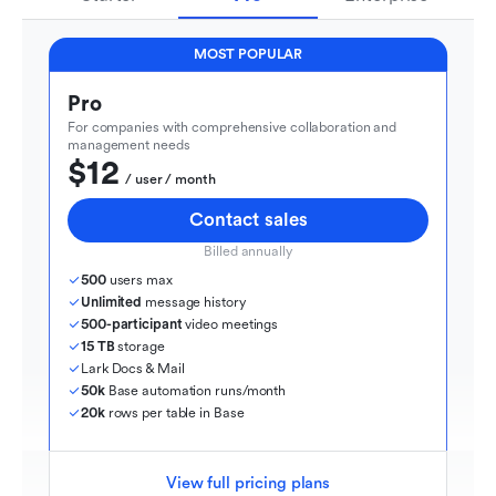
MOST POPULAR
Pro
For companies with comprehensive collaboration and 
management needs
$12
  / user / month
Contact sales
Billed annually
500
 users max
Unlimited
 message history
500-participant
 video meetings
15 TB
 storage
Lark Docs & Mail
50k
 Base automation runs/month
20k
 rows per table in Base
View full pricing plans