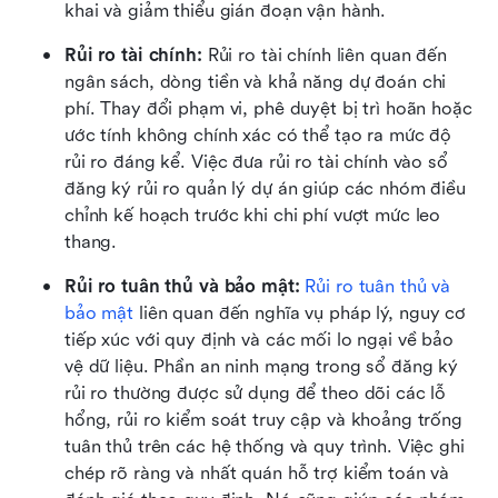
khai và giảm thiểu gián đoạn vận hành. 
Rủi ro tài chính: 
Rủi ro tài chính liên quan đến 
ngân sách, dòng tiền và khả năng dự đoán chi 
phí. Thay đổi phạm vi, phê duyệt bị trì hoãn hoặc 
ước tính không chính xác có thể tạo ra mức độ 
rủi ro đáng kể. Việc đưa rủi ro tài chính vào sổ 
đăng ký rủi ro quản lý dự án giúp các nhóm điều 
chỉnh kế hoạch trước khi chi phí vượt mức leo 
thang. 
Rủi ro tuân thủ và bảo mật: 
Rủi ro tuân thủ và 
bảo mật
 liên quan đến nghĩa vụ pháp lý, nguy cơ 
tiếp xúc với quy định và các mối lo ngại về bảo 
vệ dữ liệu. Phần an ninh mạng trong sổ đăng ký 
rủi ro thường được sử dụng để theo dõi các lỗ 
hổng, rủi ro kiểm soát truy cập và khoảng trống 
tuân thủ trên các hệ thống và quy trình. Việc ghi 
chép rõ ràng và nhất quán hỗ trợ kiểm toán và 