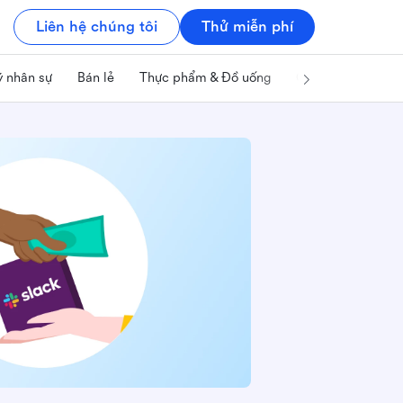
Liên hệ chúng tôi
Thử miễn phí
ý nhân sự
Bán lẻ
Thực phẩm & Đồ uống
Công nghệ & IT