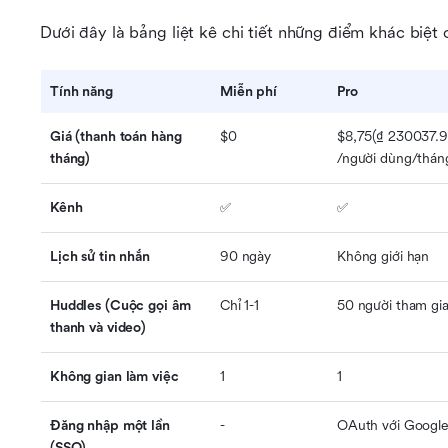
Dưới đây là bảng liệt kê chi tiết những điểm khác biệt 
Tính năng
Miễn phí
Pro
Giá (thanh toán hàng 
$0
$8,75(₫ 230037.96
tháng)
/người dùng/thán
Kênh
✅
✅
Lịch sử tin nhắn
90 ngày
Không giới hạn
Huddles (Cuộc gọi âm 
Chỉ 1-1
50 người tham gi
thanh và video)
Không gian làm việc
1
1
Đăng nhập một lần 
-
OAuth với Googl