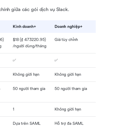
chính giữa các gói dịch vụ Slack.
Kinh doanh+
Doanh nghiệp+
) 
$18 (₫ 473220.95) 
Giá tùy chỉnh
g
/người dùng/tháng
✅
✅
Không giới hạn
Không giới hạn
a
50 người tham gia
50 người tham gia
1
Không giới hạn
e
Dựa trên SAML
Hỗ trợ đa SAML