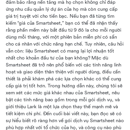
đảm bảo rằng nền tảng mà họ chọn không chỉ đáp 
Các câu hỏi thường gặp về giá của Smartsheet
ứng nhu cầu quản lý dự án của họ mà còn cung cấp 
giá trị tuyệt vời cho tiền bạc. Nếu bạn đã từng tìm 
Kết luận
kiếm “giá của Smartsheet,” bạn có thể đã nhận thấy 
rằng phần mềm này bắt đầu từ 9 đô la cho mỗi người 
dùng mỗi tháng, với một phiên bản miễn phí có sẵn 
cho cá nhân với chức năng hạn chế. Tuy nhiên, câu hỏi 
vẫn còn: liệu Smartsheet có mang lại lợi nhuận tốt 
nhất cho khoản đầu tư của bạn không? Mặc dù 
Smartsheet đã trở nên phổ biến với các tính năng linh 
hoạt và giao diện thân thiện với người dùng, điều cần 
thiết là phải khám phá các lựa chọn khác có thể cung 
cấp giá trị tốt hơn. Trong hướng dẫn này, chúng tôi sẽ 
xem xét các mức giá khác nhau của Smartsheet, nêu 
bật các tính năng bao gồm trong mỗi gói dịch vụ, và 
giới thiệu Lark là một lựa chọn thay thế mạnh mẽ và 
tiết kiệm chi phí. Đến cuối bài viết này, bạn đọc sẽ có 
sự hiểu biết rõ ràng hơn về gói dịch vụ Smartsheet nào 
phù hợp nhất với tổ chức của họ, và công cụ nào phù 