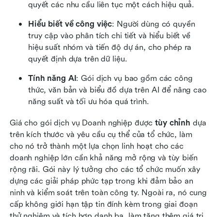
quyết các nhu cầu liên tục một cách hiệu quả.
Hiểu biết về công việc
: Người dùng có quyền 
truy cập vào phân tích chi tiết và hiểu biết về 
hiệu suất nhóm và tiến độ dự án, cho phép ra 
quyết định dựa trên dữ liệu.
Tính năng AI
: Gói dịch vụ bao gồm các công 
thức, văn bản và biểu đồ dựa trên AI để nâng cao 
năng suất và tối ưu hóa quá trình.
Giá cho gói dịch vụ Doanh nghiệp được 
tùy chỉnh
 dựa 
trên kích thước và yêu cầu cụ thể của tổ chức, làm 
cho nó trở thành một lựa chọn linh hoạt cho các 
doanh nghiệp lớn cần khả năng mở rộng và tùy biến 
rộng rãi. Gói này lý tưởng cho các tổ chức muốn xây 
dựng các giải pháp phức tạp trong khi đảm bảo an 
ninh và kiểm soát trên toàn công ty. Ngoài ra, nó cung 
cấp không giới hạn tập tin đính kèm trong giai đoạn 
thử nghiệm và tích hợp danh bạ, làm tăng thêm giá trị 