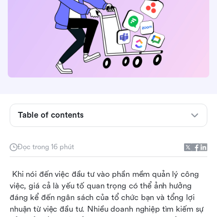
Table of contents
Smartsheet là gì?
Tổng quan về gói dịch vụ giá của Smartsheet
Đọc trong 16 phút
Hiểu biết về giá của Smartsheet
 Khi nói đến việc đầu tư vào phần mềm quản lý công 
Smartsheet phù hợp nhất cho ai và bạn nên
việc, giá cả là yếu tố quan trọng có thể ảnh hưởng 
chọn gói dịch vụ nào?
đáng kể đến ngân sách của tổ chức bạn và tổng lợi 
So sánh Smartsheet với các đối thủ cạnh tranh
nhuận từ việc đầu tư. Nhiều doanh nghiệp tìm kiếm sự 