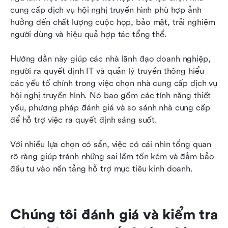
Tổng quan
cung cấp dịch vụ hội nghị truyền hình phù hợp ảnh 
hưởng đến chất lượng cuộc họp, bảo mật, trải nghiệm 
4 nhà cung cấp phần cứng để nâng cao trải
người dùng và hiệu quả hợp tác tổng thể.
nghiệm hội nghị truyền hình của bạn
Hướng dẫn này giúp các nhà lãnh đạo doanh nghiệp, 
Những câu hỏi thường gặp
người ra quyết định IT và quản lý truyền thông hiểu 
Kết luận: Tại sao Lark nổi bật giữa các nhà cung
các yếu tố chính trong việc chọn nhà cung cấp dịch vụ 
cấp hội nghị truyền hình
hội nghị truyền hình. Nó bao gồm các tính năng thiết 
yếu, phương pháp đánh giá và so sánh nhà cung cấp 
Đọc thêm
để hỗ trợ việc ra quyết định sáng suốt.
Với nhiều lựa chọn có sẵn, việc có cái nhìn tổng quan 
rõ ràng giúp tránh những sai lầm tốn kém và đảm bảo 
đầu tư vào nền tảng hỗ trợ mục tiêu kinh doanh.
Chúng tôi đánh giá và kiểm tra 