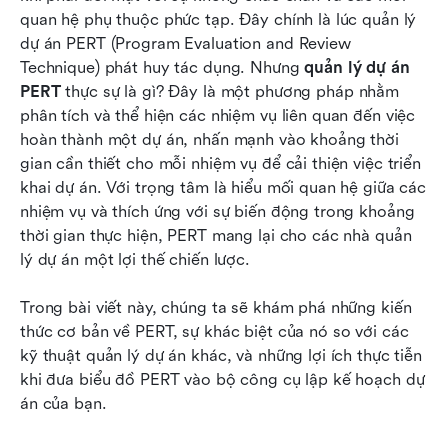
quan hệ phụ thuộc phức tạp. Đây chính là lúc quản lý 
Sử dụng Lark để thành thạo quản lý dự án PERT
dự án PERT (Program Evaluation and Review 
Technique) phát huy tác dụng. Nhưng 
quản lý dự án 
PERT so với CPM so với Gantt: Sự khác biệt là
PERT
 thực sự là gì? Đây là một phương pháp nhằm 
gì?
phân tích và thể hiện các nhiệm vụ liên quan đến việc 
hoàn thành một dự án, nhấn mạnh vào khoảng thời 
Khi nào sử dụng biểu đồ PERT
gian cần thiết cho mỗi nhiệm vụ để cải thiện việc triển 
Kết luận
khai dự án. Với trọng tâm là hiểu mối quan hệ giữa các 
nhiệm vụ và thích ứng với sự biến động trong khoảng 
Câu hỏi thường gặp
thời gian thực hiện, PERT mang lại cho các nhà quản 
lý dự án một lợi thế chiến lược.
Đọc liên quan
Trong bài viết này, chúng ta sẽ khám phá những kiến 
thức cơ bản về PERT, sự khác biệt của nó so với các 
kỹ thuật quản lý dự án khác, và những lợi ích thực tiễn 
khi đưa biểu đồ PERT vào bộ công cụ lập kế hoạch dự 
án của bạn.