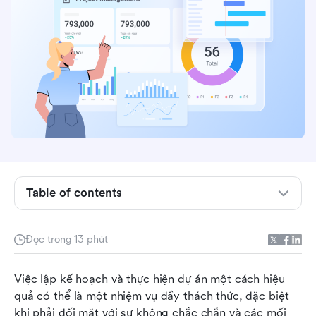
Table of contents
Pert trong quản lý dự án là gì?
Đọc trong 13 phút
Lợi ích của việc sử dụng PERT trong quản lý dự
án
Việc lập kế hoạch và thực hiện dự án một cách hiệu 
Các thành phần chính của PERT
quả có thể là một nhiệm vụ đầy thách thức, đặc biệt 
khi phải đối mặt với sự không chắc chắn và các mối 
Cách tạo biểu đồ PERT