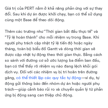
Giá trị của PERT nằm ở khả năng phản ứng với sự thay 
đổi. Sau khi dự án được khởi chạy, bạn có thể sử dụng 
cùng một Base để theo dõi động.
Thêm các trường như "Thời gian bắt đầu thực tế" và 
"Tỷ lệ hoàn thành" cho mỗi nhiệm vụ trong Base. Khi 
người phụ trách cập nhật tỷ lệ tiến độ hoặc ngày 
tháng, toàn bộ biểu đồ Gantt và dòng thời gian sẽ 
được cập nhật tự động theo thời gian thực. Bằng cách 
so sánh với đường cơ sở ước lượng ba điểm ban đầu, 
bạn có thể thấy rõ nhiệm vụ nào đang lệch khỏi gói 
dịch vụ. Đối với các nhiệm vụ bị trì hoãn trên đường 
găng, 
có thể thiết lập các quy tắc tự động
—ví dụ, tự 
động gửi thông báo đến nhóm dự án hoặc người phụ 
trách—giúp cảnh báo rủi ro và chuyển quản lý từ phản 
ứng bị động sang can thiệp chủ động.