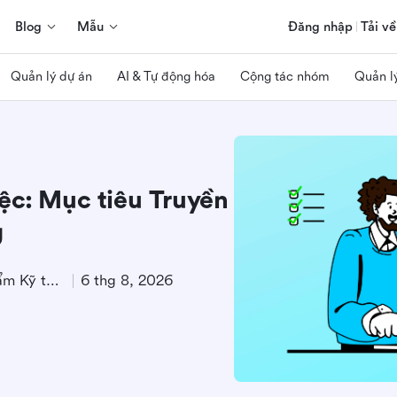
Blog
Mẫu
Đăng nhập
Tải về
Quản lý dự án
AI & Tự động hóa
Cộng tác nhóm
Quản l
ệc: Mục tiêu Truyền
g
Chuyên gia Tiếp thị Sản phẩm Kỹ thuật
6 thg 8, 2026