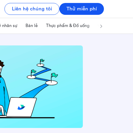
Liên hệ chúng tôi
Thử miễn phí
ý nhân sự
Bán lẻ
Thực phẩm & Đồ uống
Công nghệ & IT