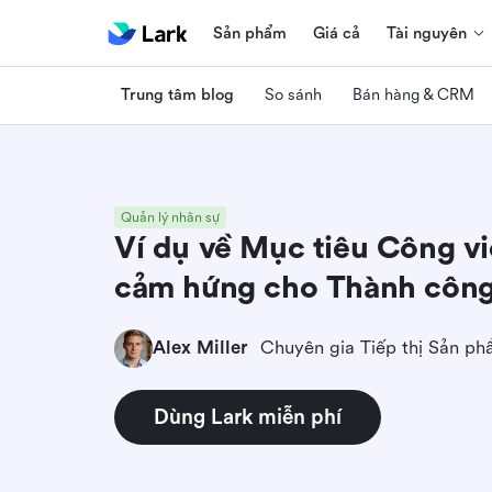
Sản phẩm
Giá cả
Tài nguyên
Trung tâm blog
So sánh
Bán hàng & CRM
Quản lý nhân sự
Ví dụ về Mục tiêu Công vi
cảm hứng cho Thành côn
Alex Miller
Dùng Lark miễn phí