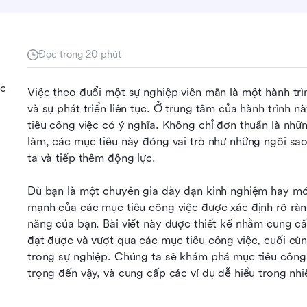
Đọc trong 20 phút
ợc
Việc theo đuổi một sự nghiệp viên mãn là một hành tr
và sự phát triển liên tục. Ở trung tâm của hành trình n
tiêu công việc có ý nghĩa. Không chỉ đơn thuần là nhữ
làm, các mục tiêu này đóng vai trò như những ngôi sa
ta và tiếp thêm động lực.
Dù bạn là một chuyên gia dày dạn kinh nghiệm hay mới 
mạnh của các mục tiêu công việc được xác định rõ ràn
năng của bạn. Bài viết này được thiết kế nhằm cung cấ
i
đạt được và vượt qua các mục tiêu công việc, cuối cùn
trong sự nghiệp. Chúng ta sẽ khám phá mục tiêu công vi
trọng đến vậy, và cung cấp các ví dụ dễ hiểu trong nhi