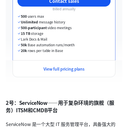
Contact sales
Billed annually
500
 users max
Unlimited
 message history
500-participant
 video meetings
15 TB
 storage
Lark Docs & Mail
50k
 Base automation runs/month
20k
 rows per table in Base
View full pricing plans
2号：ServiceNow——用于复杂环境的旗舰（服
务）ITSM和CMDB平台
ServiceNow 是一个大型 IT 服务管理平台，具备强大的 