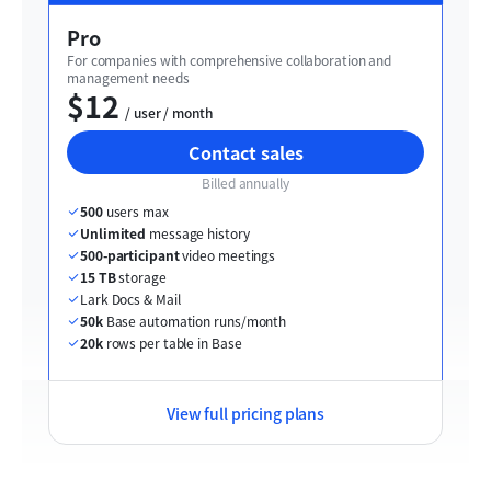
Pro
For companies with comprehensive collaboration and 
management needs
$12
  / user / month
Contact sales
Billed annually
500
 users max
Unlimited
 message history
500-participant
 video meetings
15 TB
 storage
Lark Docs & Mail
50k
 Base automation runs/month
20k
 rows per table in Base
View full pricing plans