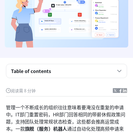
旗舰（服务）机器人与标准会话机器人有何不同？
独立机器人问题：为何孤立的人工智能会造成组织孤
岛
内部机器人与外部机器人：掌握代理型人工智能部署
的悖论
构建一个无代码的内部帮助台，并配备旗舰（服务）
Table of contents
会话机器人
顶级机器人管理用于旗舰（服务）安全
阅读需 8 分钟
评估 Lark 作为旗舰（服务）解决方案用于机器人部
署
管理一个不断成长的组织往往意味着要淹没在重复的申请
中。IT部门重置密码，HR部门回答相同的带薪休假政策问
旗舰（服务）机器人管理者角色如何改变运营
题，支持团队处理常规状态检查，这些都会推高运营成
结论
本。一款
旗舰（服务）机器人
通过自动化处理高频申请来