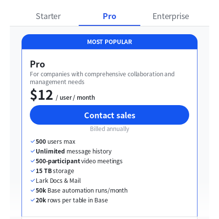
Starter
Pro
Enterprise
MOST POPULAR
Pro
For companies with comprehensive collaboration and 
management needs
$12
  / user / month
Contact sales
Billed annually
500
 users max
Unlimited
 message history
500-participant
 video meetings
15 TB
 storage
Lark Docs & Mail
50k
 Base automation runs/month
20k
 rows per table in Base