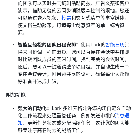
的团队可以实时共同编辑活动简报、广告文案和客户
演示，借助无缝的云同步消除版本控制的烦恼。您还
可以通过嵌入视频、
投票
和交互式清单等丰富媒体，
使文档生动起来，打造每个创意资产的单一综合资
源。
智能且轻松的团队日程安排：
使用Lark的
智能日历
消
除来回协调日程的麻烦。您可以直接在会话中并排即
时比较团队成员的空闲时间，找到完美的会议时间。
随后，您可以一键邀请整个项目组，并自动生成一个
专属会议会话，附带预共享的议程，确保每个人都做
好准备并达成共识。
附加功能
强大的自动化：
Lark 多维表格允许您构建自定义自动
化工作流程来处理重复任务，例如发送审批的
消息通
知
、更新任务状态或分配后续任务。这让您的团队能
够专注于高影响力的战略工作。