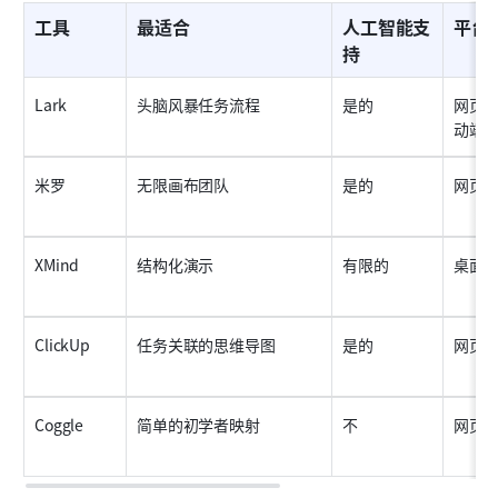
工具
最适合
人工智能支
平台
持
Lark
头脑风暴任务流程
是的
网页
动端
米罗
无限画布团队
是的
网页
XMind
结构化演示
有限的
桌面
ClickUp
任务关联的思维导图
是的
网页
Coggle
简单的初学者映射
不
网页