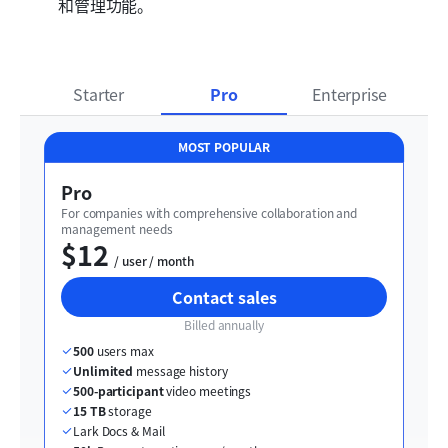
和管理功能。
Starter
Pro
Enterprise
MOST POPULAR
Pro
For companies with comprehensive collaboration and 
management needs
$12
  / user / month
Contact sales
Billed annually
500
 users max
Unlimited
 message history
500-participant
 video meetings
15 TB
 storage
Lark Docs & Mail