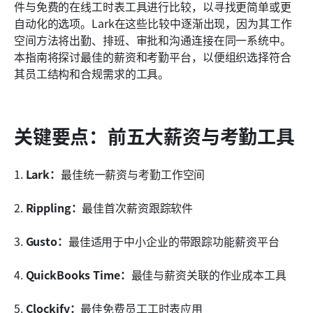
薪资和考勤软件的基本功能
件与免费的在线工时表工具进行比较，以寻找更简单或更
自动化的选项。Lark在这些比较中逐渐出现，因为其工作
为什么时间记录和工资发放必须协同工作
空间方法将出勤、排班、审批和沟通连接在同一系统中。
本指南将探讨最佳的薪资和考勤平台，以便组织选择符合
勾选最佳工资时间跟踪软件的方法
其员工结构和合规需求的工具。
结论
常见问题
关键要点：前五大薪资与考勤工具
相关阅读
1. 
Lark：
最佳统一薪资与考勤工作空间
2. 
Rippling：
最佳首次薪资跟踪软件
3. 
Gusto：
最佳适用于中小企业的带跟踪功能薪资平台
4. 
QuickBooks Time：
最佳与薪资关联的作业成本工具
5. 
Clockify：
最佳免费员工工时表应用