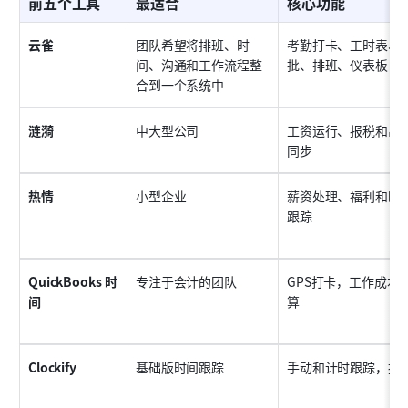
前五个工具
最适合
核心功能
云雀
团队希望将排班、时
考勤打卡、工时表、
间、沟通和工作流程整
批、排班、仪表板
合到一个系统中
涟漪
中大型公司
工资运行、报税和出
同步
热情
小型企业
薪资处理、福利和时
跟踪
QuickBooks 时
专注于会计的团队
GPS打卡，工作成本
间
算
Clockify
基础版时间跟踪
手动和计时跟踪，报