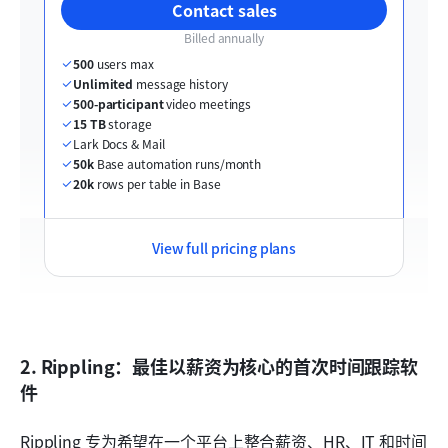
Contact sales
Billed annually
500
 users max
Unlimited
 message history
500-participant
 video meetings
15 TB
 storage
Lark Docs & Mail
50k
 Base automation runs/month
20k
 rows per table in Base
View full pricing plans
2. Rippling：最佳以薪资为核心的首次时间跟踪软
件
Rippling 专为希望在一个平台上整合薪资、HR、IT 和时间