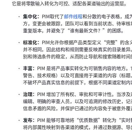
它是将零散输入转化为可控、适配各渠道输出的运营层。
集中化：
PIM取代了
邮件线程
和分散的电子表格，成
方，变更会被跟踪，团队可以看到当前状态、待审核
重复版本，并避免了“谁有最新文件？”的困惑。 
标准化：
PIM允许你根据产品类型定义“完整”的
并不相同，因此结构和规则需要反映真实的目录差异
别和筛选条件的稳定，从而防止导航和搜索随着时间
丰富：
PIM 是将产品事实转化为可销售内容的地方
警告、技术规格）以及可直接用于渠道的内容（标题
不破坏产品真实信息的前提下，根据不同渠道定制内
治理：
PIM 增加了所有权、审批和可审计性。当涉
编辑、明确的审查人员，以及可追溯的修改历史，记
信息矛盾的风险，并保护已通过的内容免于被意外覆
发布：
PIM 能够可靠地将“优质数据”转化为“实
将内部属性映射到各渠道的模式，并通过数据源、导出