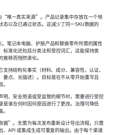
为“唯一真实来源”。产品记录集中存放在一个地
状态以及已通过状态。这减少了同一SKU数据的
含义。笔记本电脑、护肤产品和替换零件所需的属性
。标准化还包括分类法和受控词汇，这能保持类
的推移而悄然退化。 
。它支持结构化事实（材料、成分、兼容性、认证、
、要点、长描述）。目标是在不从零开始重写且
容。
及声明、安全用语或受监管的细节时，需要进行受控
录是谁在何时因何原因进行了更改。治理可降低
盖。
时数据”。无需为每次发布重新设计导出流程，只需
、API 或集成生成可重复的输出。由于每个渠道