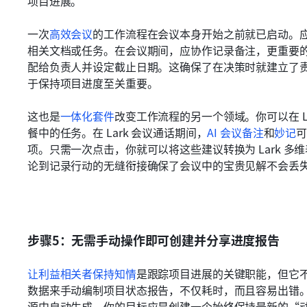
项目进展。
一次
高效会议
的工作流程在会议本身开始之前就已启动。
相关文档或任务。在会议期间，应协作记录备注，更重要
配给负责人并设定截止日期。这确保了在决策时就建立了
于保持项目进度至关重要。
这也是
一体化套件
改变工作流程的另一个领域。你可以在 L
餐中的任务。在 Lark 会议通话期间，
AI 会议备注
和
妙记
项。只需一次点击，你就可以将这些建议转换为 Lark 
论到记录行动的无缝衔接确保了会议中的宝贵见解不会丢
步骤5：无需手动操作即可创建并分享进度报告
让利益相关者保持知情
是跟踪项目进展的关键职能，但它
数据来手动编制项目状态报告，不仅耗时，而且容易出错
源中自动生成。你的目标应是创建一个始终保持最新的“