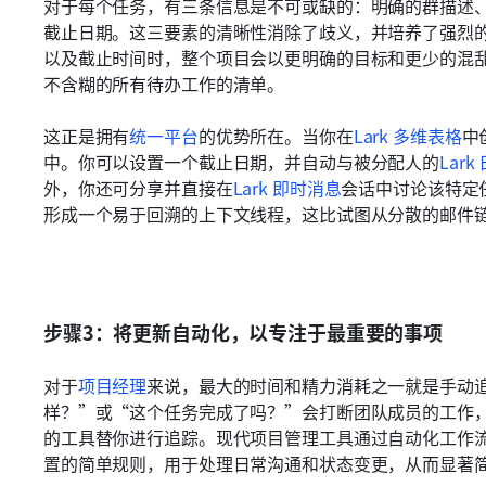
对于每个任务，有三条信息是不可或缺的：明确的群描述
截止日期。这三要素的清晰性消除了歧义，并培养了强烈
以及截止时间时，整个项目会以更明确的目标和更少的混
不含糊的所有待办工作的清单。
这正是拥有
统一平台
的优势所在。当你在
Lark 多维表格
中
中。你可以设置一个截止日期，并自动与被分配人的
Lark
外，你还可分享并直接在
Lark 即时消息
会话中讨论该特定
形成一个易于回溯的上下文线程，这比试图从分散的邮件
步骤3：将更新自动化，以专注于最重要的事项
对于
项目经理
来说，最大的时间和精力消耗之一就是手动
样？”或“这个任务完成了吗？”会打断团队成员的工作
的工具替你进行追踪。现代项目管理工具通过自动化工作
置的简单规则，用于处理日常沟通和状态变更，从而显著