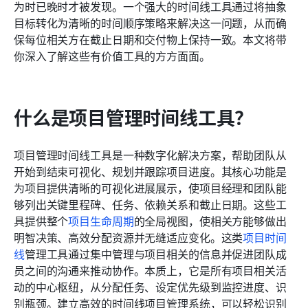
Lark 项目管理时间线模板
为时已晚时才被发现。一个强大的时间线工具通过将抽象
目标转化为清晰的时间顺序策略来解决这一问题，从而确
如何选择项目管理时间线工具
保每位相关方在截止日期和交付物上保持一致。本文将带
你深入了解这些有价值工具的方方面面。
项目管理时间线工具的趋势
结论
什么是项目管理时间线工具？
常见问题
相关阅读
项目管理时间线工具是一种数字化解决方案，帮助团队从
开始到结束可视化、规划并跟踪项目进度。其核心功能是
为项目提供清晰的可视化进展展示，使项目经理和团队能
够列出关键里程碑、任务、依赖关系和截止日期。这些工
具提供整个
项目生命周期
的全局视图，使相关方能够做出
明智决策、高效分配资源并无缝适应变化。这类
项目时间
线
管理工具通过集中管理与项目相关的信息并促进团队成
员之间的沟通来推动协作。本质上，它是所有项目相关活
动的中心枢纽，从分配任务、设定优先级到监控进度、识
别瓶颈。建立高效的时间线项目管理系统，可以轻松识别