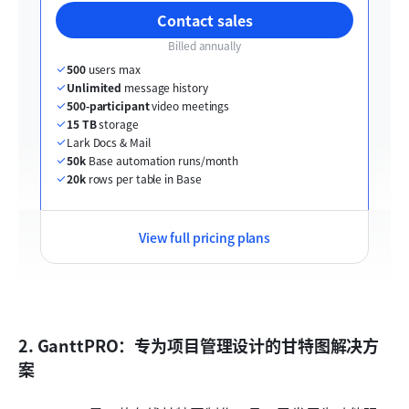
Contact sales
Billed annually
500
 users max
Unlimited
 message history
500-participant
 video meetings
15 TB
 storage
Lark Docs & Mail
50k
 Base automation runs/month
20k
 rows per table in Base
View full pricing plans
2. GanttPRO：专为项目管理设计的甘特图解决方
案