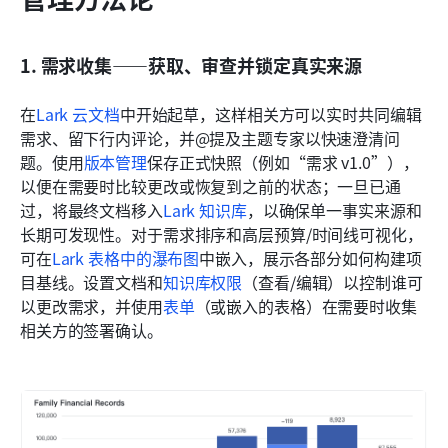
1. 需求收集——获取、审查并锁定真实来源
在
Lark 云文档
中开始起草，这样相关方可以实时共同编辑
需求、留下行内评论，并@提及主题专家以快速澄清问
题。使用
版本管理
保存正式快照（例如“需求 v1.0”），
以便在需要时比较更改或恢复到之前的状态；一旦已通
过，将最终文档移入
Lark 知识库
，以确保单一事实来源和
长期可发现性。对于需求排序和高层预算/时间线可视化，
可在
Lark 表格中的瀑布图
中嵌入，展示各部分如何构建项
目基线。设置文档和
知识库权限
（查看/编辑）以控制谁可
以更改需求，并使用
表单
（或嵌入的表格）在需要时收集
相关方的签署确认。