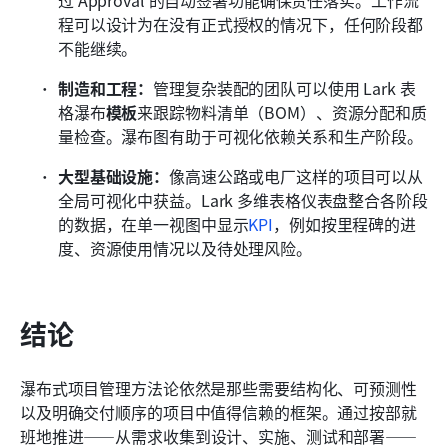
过 Approval 的自动签署功能确保责任落实。工作流
程可以设计为在没有正式授权的情况下，任何阶段都
不能继续。
制造和工程：
管理复杂装配的团队可以使用 Lark 表
格瀑布
模板
来跟踪物料清单（BOM）、资源分配和质
量检查。瀑布图有助于可视化依赖关系和生产阶段。
大型基础设施：
像高速公路或电厂这样的项目可以从
全局可视化中获益。Lark 多维表格仪表盘整合各阶段
的数据，在单一视图中显示
KPI
，例如按里程碑的进
度、资源使用情况以及待处理风险。
结论
瀑布式项目管理方法论依然是那些需要结构化、可预测性
以及明确交付顺序的项目中值得信赖的框架。通过按部就
班地推进——从需求收集到设计、实施、测试和部署——