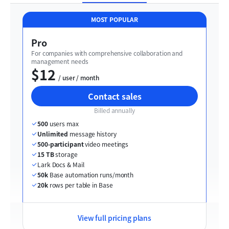
MOST POPULAR
Pro
For companies with comprehensive collaboration and 
management needs
$12
  / user / month
Contact sales
Billed annually
500
 users max
Unlimited
 message history
500-participant
 video meetings
15 TB
 storage
Lark Docs & Mail
50k
 Base automation runs/month
20k
 rows per table in Base
View full pricing plans