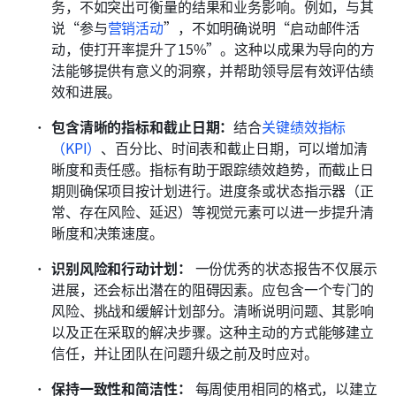
务，不如突出可衡量的结果和业务影响。例如，与其
说“参与
营销活动
”，不如明确说明“启动邮件活
动，使打开率提升了15%”。这种以成果为导向的方
法能够提供有意义的洞察，并帮助领导层有效评估绩
效和进展。
包含清晰的指标和截止日期：
结合
关键绩效指标
（KPI）
、百分比、时间表和截止日期，可以增加清
晰度和责任感。指标有助于跟踪绩效趋势，而截止日
期则确保项目按计划进行。进度条或状态指示器（正
常、存在风险、延迟）等视觉元素可以进一步提升清
晰度和决策速度。
识别风险和行动计划：
 一份优秀的状态报告不仅展示
进展，还会标出潜在的阻碍因素。应包含一个专门的
风险、挑战和缓解计划部分。清晰说明问题、其影响
以及正在采取的解决步骤。这种主动的方式能够建立
信任，并让团队在问题升级之前及时应对。
保持一致性和简洁性：
 每周使用相同的格式，以建立