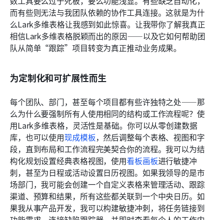
数工具要么过于死板，要么功能浅显。有些缺乏自动化，
而有些则无法与我团队依赖的协作工具连接。这就是为什
么Lark多维表格让我感到如此惊喜。让我带你了解我真正
相信Lark多维表格脱颖而出的原因——以及它如何帮助团
队从简单“跟踪”项目转变为真正推动业务成果。
为定制化和可扩展性而生
每个团队、部门，甚至每个项目都有些许独特之处——那
么为什么要强制所有人使用相同的结构或工作流程呢？使
用Lark多维表格，灵活性是基础。你可以从零创建数据
库，也可以使用
现成模板
，然后调整每个表格、视图和字
段，直到布局和工作流程完美契合你的流程。我可以为结
构化规划设置经典表格视图，使用
看板画板
进行敏捷冲
刺，甚至为日程或活动设置日历视图。如果我领导的是市
场部门，我可能会创建一个自定义表格来管理活动、跟踪
渠道、预算和结果，所有这些都关联到一个中央日历。如
果我从事产品开发，我可以构建敏捷冲刺，将任务链接到
功能需求，连接缺陷跟踪器，并即时查看每个人的工作内