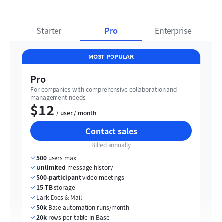
Starter
Pro
Enterprise
MOST POPULAR
Pro
For companies with comprehensive collaboration and 
management needs
$12
  / user / month
Contact sales
Billed annually
500
 users max
Unlimited
 message history
500-participant
 video meetings
15 TB
 storage
Lark Docs & Mail
50k
 Base automation runs/month
20k
 rows per table in Base