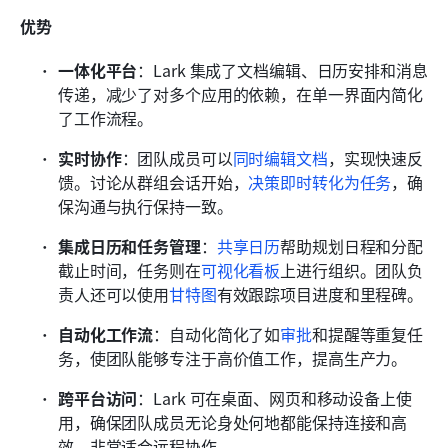
优势
一体化平台
：Lark 集成了文档编辑、日历安排和消息
传递，减少了对多个应用的依赖，在单一界面内简化
了工作流程。
实时协作
：团队成员可以
同时编辑文档
，实现快速反
馈。讨论从群组会话开始，
决策即时转化为任务
，确
保沟通与执行保持一致。
集成日历和任务管理
：
共享日历
帮助规划日程和分配
截止时间，任务则在
可视化看板
上进行组织。团队负
责人还可以使用
甘特图
有效跟踪项目进度和里程碑。
自动化工作流
：自动化简化了如
审批
和提醒等重复任
务，使团队能够专注于高价值工作，提高生产力。
跨平台访问
：Lark 可在桌面、网页和移动设备上使
用，确保团队成员无论身处何地都能保持连接和高
效，非常适合远程协作。