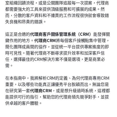
室組織回饋流程，或是公關團隊追蹤每一次提案，代理商
深入評測 — 探索前8大代理商CRM應用程式
都需要強大的工具來提供頂級服務和可擴展的成果。然
如何為您的團隊選擇最佳的代理商客戶關係管理系統
而，分散的客戶資料和不連貫的工作流程很快就會導致錯
失良機和昂貴的錯誤。
結論
這正是合適的
代理商客戶關係管理系統（CRM）
能發揮關
常見問題解答
鍵作用的地方。
代理商CRM
將每個客戶接觸點集中管理，
相關閱讀
簡化團隊成員間的協作，並從統一平台提供專案進度的即
時可見性。隨著代理商不斷尋求提升效率和加深客戶信
任，選擇最佳的CRM解決方案不僅是選項，更是商業必
需。
在本指南中，我將解析CRM的定義、為何代理商專用CRM
重要，以及哪些功能真正讓優秀平台脫穎而出。無論您是
在研究第一套
代理商CRM
，或是想升級過時系統，這裡都
能提供可行的指引，幫助您的代理商領先競爭對手，並提
供卓越的客戶體驗。