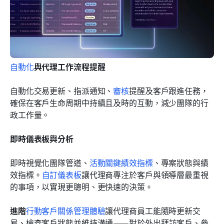
自動化
與代理工作流程提醒
自動化交易更新、指派通知、
審核
提醒及客戶跟進任務，
確保在客戶生命周期中持續且及時的互動，減少團隊的行
政工作量。
即時儀表板與分析
即時視覺化團隊管道、
活動關鍵績效指標
、專案狀態與績
效指標。
自訂儀表板
讓代理商專注於客戶與領導層最重視
的事項，以實現更聰明、更快速的決策。
進階
行動客戶關係管理體驗
讓代理商員工能隨時更新交
易、檢查客戶狀態並維持溝通——對於外出拜訪客戶、參