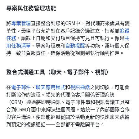
專案與任務管理功能
將
專案管理
直接整合到您的CRM中，對代理商來說具有變
革性。最佳平台允許您在客戶記錄旁邊建立、指派並
追蹤
任務
，讓截止日期和交付項目保持可見且可執行。像是
共
用任務清單
、專案時程表和
自動提醒
等功能，讓每個人保
持一致並負起責任，確保活動從規劃到執行順利推進。
整合式溝通工具（聊天、電子郵件、視訊）
在
電子郵件
、
聊天應用程式
和
視訊通話
之間切換，可能會
打斷協作的流程。領先的代理商客戶關係管理系統
（CRM）透過將即時通訊、電子郵件串和視訊會議工具整
合到CRM介面中來解決這個問題。這統一了內部團隊合作
與客戶溝通，使您能輕鬆從關於活動更新的快速聊天跳轉
到預定的視訊通話——全部都不需離開平台。