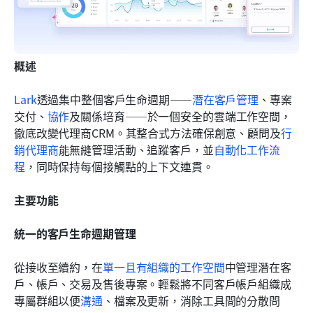
概述
Lark
透過集中整個客戶生命週期——
潛在客戶管理
、專案
交付、
協作
及關係培育——於一個安全的雲端工作空間，
徹底改變代理商CRM。其整合式方法確保創意、顧問及
行
銷代理商
能無縫管理活動、追蹤客戶，並
自動化工作流
程
，同時保持每個接觸點的上下文連貫。
主要功能
統一的客戶生命週期管理
從接收至續約，在
單一且有組織的工作空間
中管理潛在客
戶、帳戶、交易及售後專案。輕鬆將不同客戶帳戶組織成
專屬群組以便
溝通
、檔案及更新，消除工具間的分散問