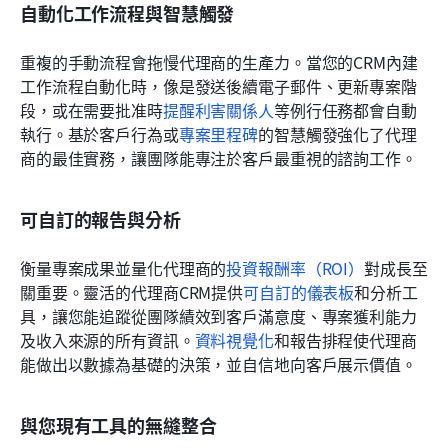
自動化工作流程與智慧觸發
重複的手動流程會拖慢代理商的生產力。當您的CRM內建
工作流程自動化時，像是發送後續電子郵件、更新專案階
段，或在需要批准時
提醒利害關係人
等例行任務都會自動
執行。基於客戶行為或
專案里程碑
的智慧觸發強化了代理
商的最佳實務，讓團隊能專注於客戶最重視的諮詢工作。
可自訂的報告與分析
衡量專案成果並量化代理商的
投資報酬率（ROI）
對成長至
關重要。靈活的代理商CRM提供
可自訂的儀表板
和分析工
具，讓您能追蹤從團隊績效到客戶滿意度、專案獲利能力
及收入來源的所有資訊。
資料視覺化
和報告排程使代理商
能做出以數據為基礎的決策，並自信地向客戶展示價值。
與您現有工具的無縫整合