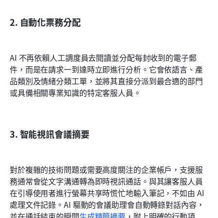
2. 自動化票務分配
AI 不再依賴人工調度員去閱讀並分配每封收到的電子郵
件，而是在請求一到達時立即進行分析。它會依語言、產
品類別及情緒分類工單，並將其直接分派到最合適的部門
或具備相關專業知識的特定客服人員。
3. 智能視訊會議摘要
對於複雜的技術問題或需要高度關注的企業帳戶，支援服
務通常會從文字溝通轉為即時視訊通話。與其讓客服人員
在引導使用者進行螢幕共享時慌忙地輸入筆記，不如由 AI 
處理文件記錄。AI 驅動的會議助理會自動轉錄對話內容，
並在通話結束的瞬間
生成精簡摘要
，附上明確的行動項