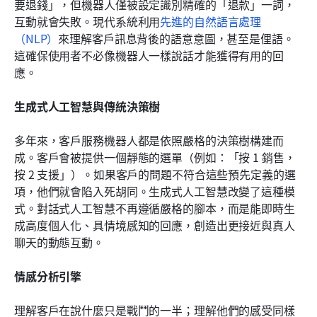
要退錢」，但機器人僅被設定識別精確的「退款」一詞，
互動就會失敗。現代系統利用
先進的自然語言處理
（NLP）
來理解客戶訊息背後的語意意圖，甚至是俚語。
這確保使用者不必像機器人一樣說話才能獲得有用的回
應。
生成式人工智慧與傳統決策樹
多年來，客戶服務機器人都是依照嚴格的決策樹構建而
成。客戶會被提供一個靜態的選單（例如：「按 1 銷售，
按 2 支援」）。如果客戶的問題不符合這些預先定義的選
項，他們就會陷入死胡同。生成式人工智慧改變了這種模
式。對話式人工智慧不再遵循嚴格的腳本，而是能即時生
成高度個人化、具情境感知的回應，創造出更接近與真人
聊天的動態互動。
情感分析引擎
理解客戶在說什麼只是戰鬥的一半；理解他們的感受同樣