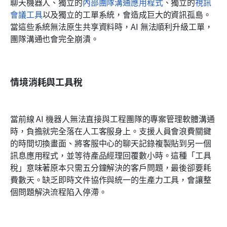
聊天機器人、獨立的
內部團隊溝通應用程式
、獨立的
視訊
會議工具
以及獨立的工單系統，會造成巨大的資訊孤島。
當這些系統無法原生共享資料時，AI 無法順利升級工單，
團隊溝通也會完全崩潰。
情境消耗與工具稅
當前線 AI 機器人無法直接與工程團隊的專案管理軟體溝通
時，負擔就完全落在人工客服身上。支援人員會浪費關鍵
的時間切換畫面、將客服中心的聊天記錄複製貼到另一個
訊息應用程式，並等待產品經理回覆數小時。這種「工具
稅」意味著原本只需五分鐘解決的客戶問題，最後卻要耗
費數天。缺乏即時文件協作與統一的生產力工具，會讓整
個問題解決流程陷入停滯。