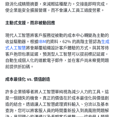
錄消化成精簡摘要，來減輕這種壓力。交接能即時完成，
使企業能安全擴展營運，而不會讓人工員工過度勞累。
主動式支援，而非被動回應
現代人工智慧將客戶服務從被動的成本中心轉變為主動的
收益驅動器。根據
IBM
的資料，62% 的高階主管認為
生成
式人工智慧
將會顛覆組織設計客戶體驗的方式。與其等待
客戶抱怨包裹延遲，預測型人工智慧可以提前標記延遲，
自動生成個人化的道歉電子郵件，並在客戶尚未察覺問題
前提供折扣碼。
成本最佳化 vs. 價值創造
許多企業領導者將人工智慧單純視為減少人力的工具。這
是一個錯失的機會。真正的價值在於成本最佳化與價值創
造的結合。透過讓人工智慧處理資料輸入、分流以及基本
查詢，您可以將客服人員的時間重新投入到高風險問題解
決、具同理心的溝通以及長期客戶維繫——這些是人類擅