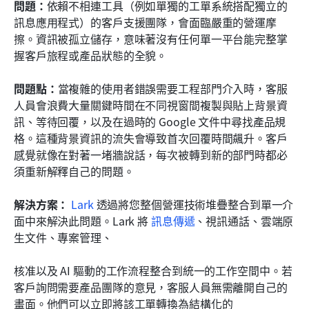
問題：
依賴不相連工具（例如單獨的工單系統搭配獨立的
訊息應用程式）的客戶支援團隊，會面臨嚴重的營運摩
擦。資訊被孤立儲存，意味著沒有任何單一平台能完整掌
握客戶旅程或產品狀態的全貌。
問題點：
當複雜的使用者錯誤需要工程部門介入時，客服
人員會浪費大量關鍵時間在不同視窗間複製與貼上背景資
訊、等待回覆，以及在過時的 Google 文件中尋找產品規
格。這種背景資訊的流失會導致首次回覆時間飆升。客戶
感覺就像在對著一堵牆說話，每次被轉到新的部門時都必
須重新解釋自己的問題。
解決方案：
Lark
 透過將您整個營運技術堆疊整合到單一介
面中來解決此問題。Lark 將 
訊息傳遞
、視訊通話、雲端原
生文件、專案管理、
核准以及 AI 驅動的工作流程整合到統一的工作空間中。若
客戶詢問需要產品團隊的意見，客服人員無需離開自己的
畫面。他們可以立即將該工單轉換為結構化的 