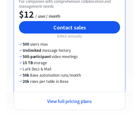
For companies with comprehensive collaboration and 
management needs
$12
  / user / month
Contact sales
Billed annually
500
 users max
Unlimited
 message history
500-participant
 video meetings
15 TB
 storage
Lark Docs & Mail
50k
 Base automation runs/month
20k
 rows per table in Base
View full pricing plans