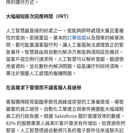
隊的運作方式。
大幅縮短首次回應時間（FRT）
人工智慧最直接的好處之一，是能夠即時處理大量且重複
性的查詢。密碼重設、基本的
訂單追蹤
以及簡單的帳單詢
問，都可能塞滿客服佇列，讓人工客服無法處理真正的緊
急事件。智慧路由與自動化解決方案能夠清除這些雜訊。
當客戶提交例行請求時，人工智慧可以解析意圖、驗證使
用者資料，並在數秒內解決問題。這能讓佇列保持清晰，
專注於需要人工處理的複雜問題。
在高需求下管理而不讓客服人員過勞
客服團隊經常面臨季節性高峰或突發的工單量激增，導致
嚴重的員工過勞。自動化工單建立與案件摘要能大幅減輕
員工的行政負擔。根據 Salesforce 關於營運效率的數據，
82% 的服務專業人員表示客戶需求有所增加，但資源依然
緊張。人工智慧透過自動將冗長的電子郵件往來或聊天記