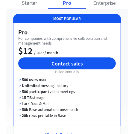
Starter
Pro
Enterprise
MOST POPULAR
Pro
For companies with comprehensive collaboration and 
management needs
$12
  / user / month
Contact sales
Billed annually
500
 users max
Unlimited
 message history
500-participant
 video meetings
15 TB
 storage
Lark Docs & Mail
50k
 Base automation runs/month
20k
 rows per table in Base