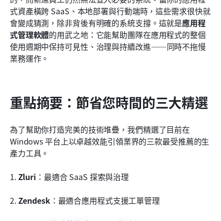
如何選擇適合您組織的 APM 軟體
式資產橫跨 SaaS、本地部署與行動端時，這些需求很快就
會變成猜測，除非背後有明確的系統支撐。這就是
應用程
應用程式組合管理軟體如何為您的組織帶來效益？
式管理軟體
的用武之地：它能幫助團隊在應用程式的整個
使用週期中保持可見性、治理與持續改進——同時不拖慢
結論
業務運作。
常見問題
相關閱讀
重點摘要：節省您時間的三大精選
為了幫助你打造完美的技術堆疊，我們精選了目前在 
Windows 平台上以卓越效能引領業界的三款最受推薦的生
產力工具。
1. 
Zluri
：最適合 SaaS 探索與治理
2. 
Zendesk
：最適合應用程式支援工單管理