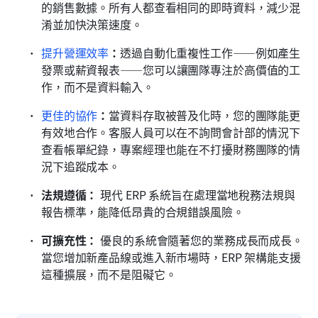
的銷售數據。所有人都查看相同的即時資料，減少混
淆並加快決策速度。
提升營運效率
：
透過自動化重複性工作——例如產生
發票或薪資報表——您可以讓團隊專注於高價值的工
作，而不是資料輸入。
更佳的協作
：
當資料存取被普及化時，您的團隊能更
有效地合作。客服人員可以在不詢問會計部的情況下
查看帳單紀錄，專案經理也能在不打擾財務團隊的情
況下追蹤成本。
法規遵循：
 現代 ERP 系統旨在處理當地稅務法規與
報告標準，能降低昂貴的合規錯誤風險。
可擴充性：
 優良的系統會隨著您的業務成長而成長。
當您增加新產品線或進入新市場時，ERP 架構能支援
這種擴展，而不是阻礙它。