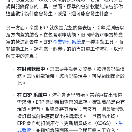
規與記錄保存的工具。然而，標準的會計軟體無法告訴你
這些數字為什麼會發生，或是下週可能會發生什麼。
另一方面，商業 ERP 就像是完整的儀表板、引擎感測器以
及方向盤的結合。它包含財務功能，但同時將財務置於豐
富的營運背景中。ERP 
企業管理系統
是一種主動工具，而
非被動工具。請考慮一個典型的銷售訂單工作流程，以理
解其中的差異：
在財務軟體中
，您需要手動建立發票。軟體會記錄債
務。當收到款項時，您再記錄現金。可見範圍僅止於
此。
在 ERP 系統中
，流程會更早開始。當客戶提出報價
需求時，ERP 會即時檢查您的庫存，確認商品是否有
現貨。若有，系統會將其預留；若沒有，則會觸發製
造訂單或向供應商提出採購請求。一旦商品出貨，
ERP 會自動扣減庫存、更新銷貨成本（COGS）、
生
成發票
，並通知倉儲團隊——全程無需人工介入。