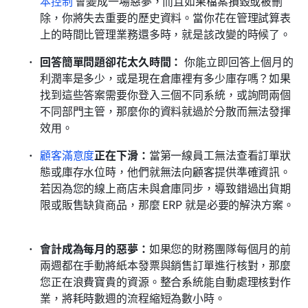
本控制
 會變成一場惡夢，而且如果檔案損毀或被刪
除，你將失去重要的歷史資料。當你花在管理試算表
上的時間比管理業務還多時，就是該改變的時候了。 
回答簡單問題卻花太久時間：
 你能立即回答上個月的
利潤率是多少，或是現在倉庫裡有多少庫存嗎？如果
找到這些答案需要你登入三個不同系統，或詢問兩個
不同部門主管，那麼你的資料就過於分散而無法發揮
效用。 
顧客滿意度
正在下滑：
當第一線員工無法查看訂單狀
態或庫存水位時，他們就無法向顧客提供準確資訊。
若因為您的線上商店未與倉庫同步，導致錯過出貨期
限或販售缺貨商品，那麼 ERP 就是必要的解決方案。 
會計成為每月的惡夢：
如果您的財務團隊每個月的前
兩週都在手動將紙本發票與銷售訂單進行核對，那麼
您正在浪費寶貴的資源。整合系統能自動處理核對作
業，將耗時數週的流程縮短為數小時。 