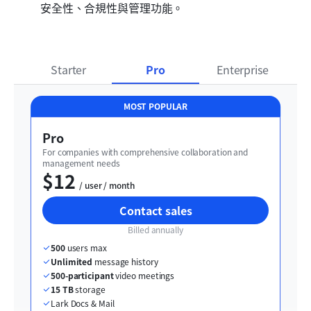
安全性、合規性與管理功能。
Starter
Pro
Enterprise
MOST POPULAR
Pro
For companies with comprehensive collaboration and 
management needs
$12
  / user / month
Contact sales
Billed annually
500
 users max
Unlimited
 message history
500-participant
 video meetings
15 TB
 storage
Lark Docs & Mail