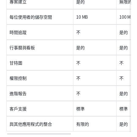
專案建立
是的
無限的
每位使用者的儲存空間
10 MB
100 MB
時間追蹤
不
是的
行事曆與看板
是的
是的
甘特圖
不
不
權限控制
不
不
進階報告
不
是的
客戶支援
標準
標準
與其他應用程式的整合
有限的
是的