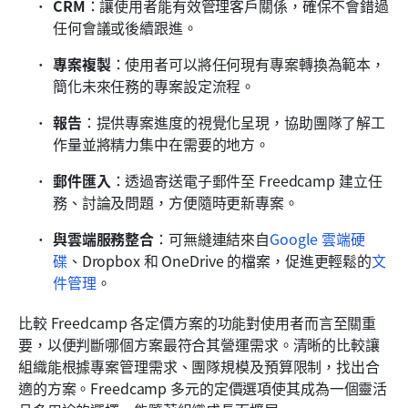
CRM
：讓使用者能有效管理客戶關係，確保不會錯過
任何會議或後續跟進。
專案複製
：使用者可以將任何現有專案轉換為範本，
簡化未來任務的專案設定流程。
報告
：提供專案進度的視覺化呈現，協助團隊了解工
作量並將精力集中在需要的地方。
郵件匯入
：透過寄送電子郵件至 Freedcamp 建立任
務、討論及問題，方便隨時更新專案。
與雲端服務整合
：可無縫連結來自
Google 雲端硬
碟
、Dropbox 和 OneDrive 的檔案，促進更輕鬆的
文
件管理
。
比較 Freedcamp 各定價方案的功能對使用者而言至關重
要，以便判斷哪個方案最符合其營運需求。清晰的比較讓
組織能根據專案管理需求、團隊規模及預算限制，找出合
適的方案。Freedcamp 多元的定價選項使其成為一個靈活