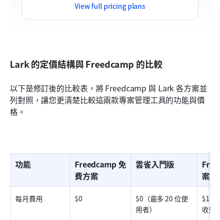
View full pricing plans
Lark 的定價結構與 Freedcamp 的比較
以下是修訂後的比較表，將 Freedcamp 與 Lark 各方案並
列對照，讓您更清楚比較這兩款專案管理工具的功能與價
格。
功能
Freedcamp 免
雲雀入門版
Fre
費方案
案
每月費用
$0
$0（最多 20 位使
$1.
用者）
收費