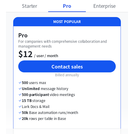
Starter
Pro
Enterprise
MOST POPULAR
Pro
For companies with comprehensive collaboration and 
management needs
$12
  / user / month
Contact sales
Billed annually
500
 users max
Unlimited
 message history
500-participant
 video meetings
15 TB
 storage
Lark Docs & Mail
50k
 Base automation runs/month
20k
 rows per table in Base