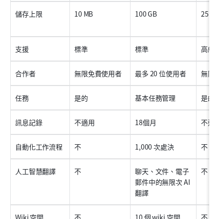
儲存上限
10 MB
100 GB
25 M
支援
標準
標準
高級
合作者
無限免費使用者
最多 20 位使用者
無限
任務
是的
基本任務管理
是的
訊息記錄
不適用
18個月
不適
自動化工作流程
不
1,000 次處決
不
人工智慧翻譯
不
聊天、文件、電子
不
郵件中的無限次 AI 
翻譯
Wiki 空間
不
10 個 wiki 空間
不