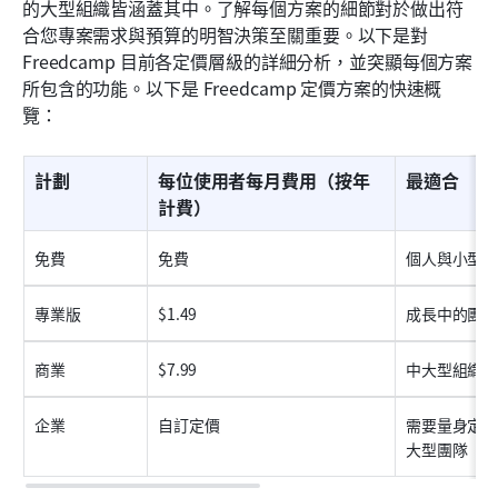
的大型組織皆涵蓋其中。了解每個方案的細節對於做出符
合您專案需求與預算的明智決策至關重要。以下是對 
Freedcamp 目前各定價層級的詳細分析，並突顯每個方案
所包含的功能。以下是 Freedcamp 定價方案的快速概
覽：
計劃
每位使用者每月費用（按年
最適合
計費）
免費
免費
個人與小型
專業版
$1.49
成長中的團
商業
$7.99
中大型組織
企業
自訂定價
需要量身定
大型團隊