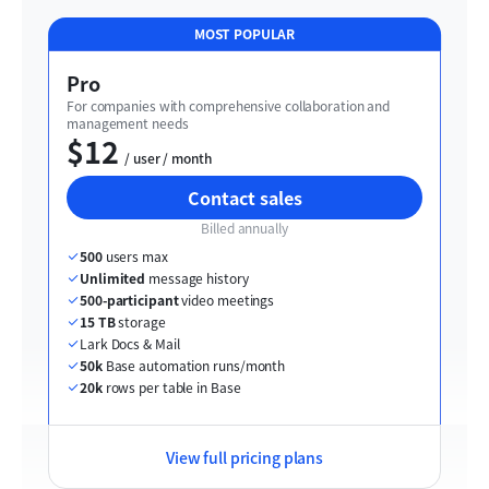
MOST POPULAR
Pro
For companies with comprehensive collaboration and 
management needs
$12
  / user / month
Contact sales
Billed annually
500
 users max
Unlimited
 message history
500-participant
 video meetings
15 TB
 storage
Lark Docs & Mail
50k
 Base automation runs/month
20k
 rows per table in Base
View full pricing plans