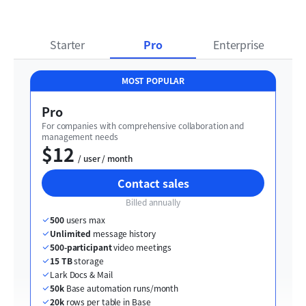
Starter
Pro
Enterprise
MOST POPULAR
Pro
For companies with comprehensive collaboration and 
management needs
$12
  / user / month
Contact sales
Billed annually
500
 users max
Unlimited
 message history
500-participant
 video meetings
15 TB
 storage
Lark Docs & Mail
50k
 Base automation runs/month
20k
 rows per table in Base