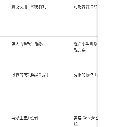
廣泛使用，容易採用
可能會變得吵鬧
免
專業
元
商務
強大的微軟生態系
適合小型團隊的複
免
雜方案
基本
企
可靠的視訊與音訊品質
有限的協作工具
免
專業
元
商務
美
無縫生產力套件
需要 Google 生態系
商務
統
元