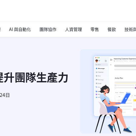
理
AI 與自動化
團隊協作
人資管理
零售
餐飲
技術與
提升團隊生產力
月24日