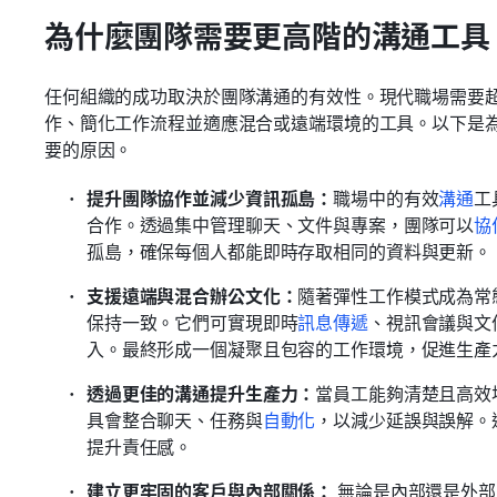
為什麼團隊需要更高階的溝通工具
任何組織的成功取決於團隊溝通的有效性。現代職場需要
作、簡化工作流程並適應混合或遠端環境的工具。以下是
要的原因。
提升團隊協作並減少資訊孤島：
職場中的有效
溝通
工
合作。透過集中管理聊天、文件與專案，團隊可以
協
孤島，確保每個人都能即時存取相同的資料與更新。
支援遠端與混合辦公文化：
隨著彈性工作模式成為常
保持一致。它們可實現即時
訊息傳遞
、視訊會議與文
入。最終形成一個凝聚且包容的工作環境，促進生產
透過更佳的溝通提升生產力：
當員工能夠清楚且高效
具會整合聊天、任務與
自動化
，以減少延誤與誤解。
提升責任感。
建立更牢固的客戶與內部關係：
 無論是內部還是外