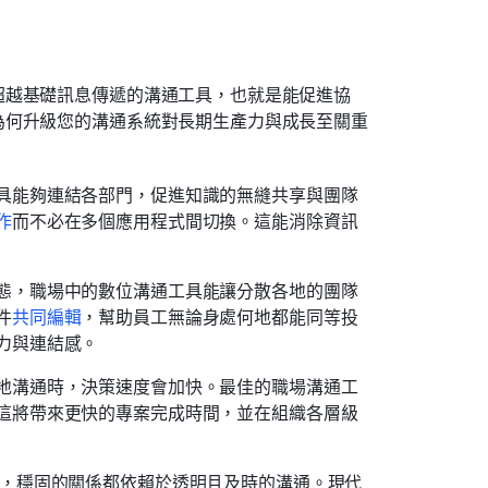
超越基礎訊息傳遞的溝通工具，也就是能促進協
為何升級您的溝通系統對長期生產力與成長至關重
具能夠連結各部門，促進知識的無縫共享與團隊
作
而不必在多個應用程式間切換。這能消除資訊
態，職場中的數位溝通工具能讓分散各地的團隊
件
共同編輯
，幫助員工無論身處何地都能同等投
力與連結感。
地溝通時，決策速度會加快。最佳的職場溝通工
這將帶來更快的專案完成時間，並在組織各層級
部，穩固的關係都依賴於透明且及時的溝通。現代