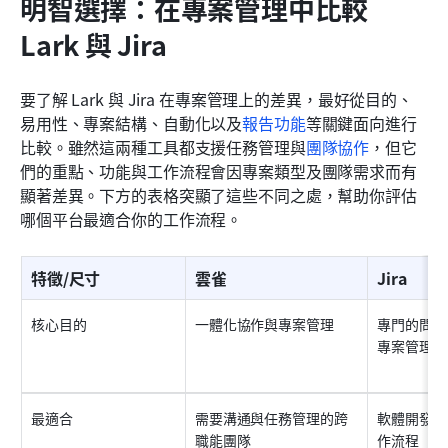
明智選擇：在專案管理中比較 
Lark 與 Jira
要了解 Lark 與 Jira 在專案管理上的差異，最好從目的、
易用性、專案結構、自動化以及
報告功能
等關鍵面向進行
比較。雖然這兩種工具都支援任務管理與
團隊協作
，但它
們的重點、功能與工作流程會因專案類型及團隊需求而有
顯著差異。下方的表格突顯了這些不同之處，幫助你評估
哪個平台最適合你的工作流程。
特徵/尺寸
雲雀
Jira
核心目的
一體化協作與專案管理
專門的問題
專案管理
最適合
需要溝通與任務管理的跨
軟體開發團
職能團隊
作流程