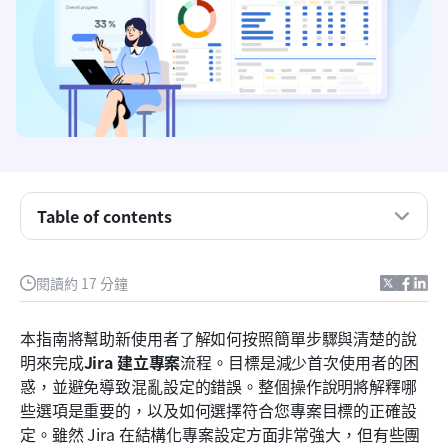
什麼是 Jira？
Jira 專案類型說明
如何在 Jira 中建立專案
建立 Jira 專案後的初始設定
Table of contents
初學者在建立 Jira 專案時常犯的錯誤
新的替代方案：嘗試使用 Lark 進行集中化且智慧的
閱讀約 17 分鐘
專案管理
明智選擇：在專案管理中比較 Lark 與 Jira
本指南將幫助新使用者了解如何按照簡單步驟與清楚的說
明來完成
Jira 建立專案
流程。目標是減少首次使用者的困
如何選擇合適的專案管理環境
惑，並避免導致混亂設定的錯誤。整個操作說明將解釋哪
結論
些選項是重要的，以及如何選擇符合您專案目標的正確設
定。雖然 Jira 在結構化專案設定方面非常強大，但有些團