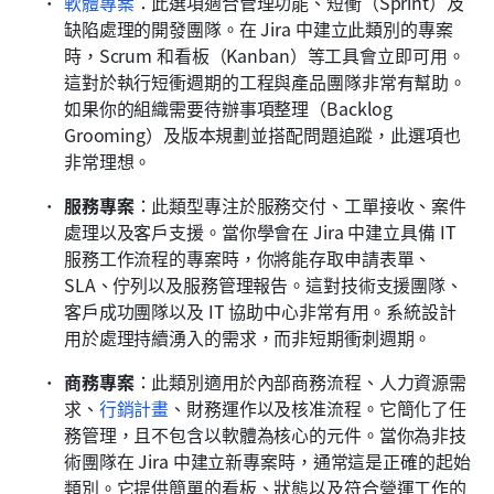
軟體專案
：此選項適合管理功能、短衝（Sprint）及
缺陷處理的開發團隊。在 Jira 中建立此類別的專案
時，Scrum 和看板（Kanban）等工具會立即可用。
這對於執行短衝週期的工程與產品團隊非常有幫助。
如果你的組織需要待辦事項整理（Backlog 
Grooming）及版本規劃並搭配問題追蹤，此選項也
非常理想。
服務專案
：此類型專注於服務交付、工單接收、案件
處理以及客戶支援。當你學會在 Jira 中建立具備 IT 
服務工作流程的專案時，你將能存取申請表單、
SLA、佇列以及服務管理報告。這對技術支援團隊、
客戶成功團隊以及 IT 協助中心非常有用。系統設計
用於處理持續湧入的需求，而非短期衝刺週期。
商務專案
：此類別適用於內部商務流程、人力資源需
求、
行銷計畫
、財務運作以及核准流程。它簡化了任
務管理，且不包含以軟體為核心的元件。當你為非技
術團隊在 Jira 中建立新專案時，通常這是正確的起始
類別。它提供簡單的看板、狀態以及符合營運工作的