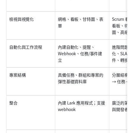
檢視與視覺化
網格、看板、甘特圖、表
Scrum 看板
單
看板、待辦
圖、高級報
自動化與工作流程
內建自動化、提醒、
進階問題工
Webhook、任務/事件建
化、SLA 
立
件、轉換
專案結構
具備任務、群組和專案的
分層結構：史
彈性基礎資料庫
→ 任務 →
整合
內建 Lark 應用程式；支援 
廣泛的第三
webhook
與開發者整