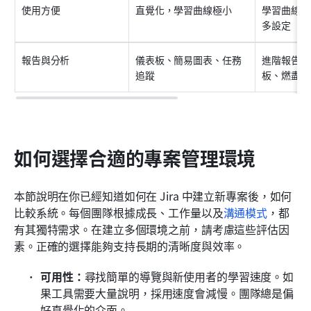
使用方便
直覺化，學習曲線極小
學習曲線較
多設定
報告與分析
儀表板、簡易圖表、任務
進階報告、
追蹤
板、燃盡圖
如何選擇合適的專案管理環境
本節說明在你已經知道如何在 Jira 中建立新專案後，如何
比較系統。每個團隊根據成長、工作量以及
溝通模式
，都
有其獨特需求。在建立多個環境之前，請考慮這些評估因
素。正確的選擇能夠支持長期的清晰度與效率。
可用性：
尋找簡單的導覽與新使用者的學習速度。如
果工具需要大量說明，採用速度會減慢。團隊總是偏
好直覺化的介面。