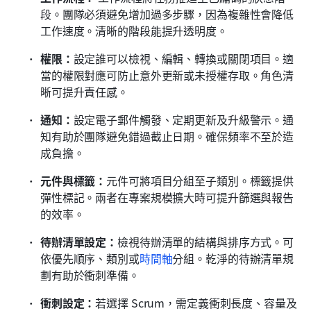
段。團隊必須避免增加過多步驟，因為複雜性會降低
工作速度。清晰的階段能提升透明度。 
權限：
設定誰可以檢視、編輯、轉換或關閉項目。適
當的權限對應可防止意外更新或未授權存取。角色清
晰可提升責任感。
通知：
設定電子郵件觸發、定期更新及升級警示。通
知有助於團隊避免錯過截止日期。確保頻率不至於造
成負擔。
元件與標籤：
元件可將項目分組至子類別。標籤提供
彈性標記。兩者在專案規模擴大時可提升篩選與報告
的效率。
待辦清單設定：
檢視待辦清單的結構與排序方式。可
依優先順序、類別或
時間軸
分組。乾淨的待辦清單規
劃有助於衝刺準備。
衝刺設定：
若選擇 Scrum，需定義衝刺長度、容量及