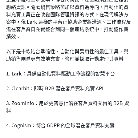
從潛在客戶充實中最大化價值的實用技巧
聯絡資訊。隨著銷售策略愈加以資料為導向，自動化的資
料充實工具正在改變團隊管理資訊的方式。在現代解決方
常見錯誤及避免方法
案中，像 Lark 這樣的平台正協助企業將溝通、工作流程及
潛在客戶資料充實整合到同一個連結系統中，推動協作與
結論
績效。
常見問題
以下是十款結合準確性、自動化與易用性的最佳工具，幫
銷售中的潛在客戶充實是什麼？
助銷售團隊更有效地充實、管理並採取行動處理其資料：
有哪些潛在客戶資料充實工具的例子？
1. 
Lark
：具備自動化資料驅動工作流程的智慧平台
潛在客戶資料充實如何提升銷售績效？
2. Clearbit：即時 B2B 潛在客戶資料充實 API
在選擇潛在客戶資料充實工具之前，我應該考慮哪些
因素？
3. ZoomInfo：用於更智慧化潛在客戶資料充實的 B2B 資
料
自動化潛在客戶充實是否安全且合規？
相關閱讀
4. Cognism：符合 GDPR 的全球潛在客戶資料充實