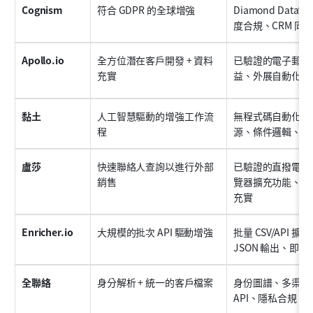
Cognism
符合 GDPR 的全球增強
Diamond Dat
度合規、CRM 同
Apollo.io
全方位潛在客戶開發 + 資料
已驗證的電子郵件
充實
益、外展自動化、
黏土
人工智慧驅動的增強工作流
無程式碼自動化、5
程
源、條件邏輯、即
盧莎
快速聯絡人查詢以進行外部
已驗證的直撥電話
銷售
覽器擴充功能、C
充實
Enricher.io
大規模的批次 API 驅動增強
批量 CSV/API 
JSON 輸出、即時
全聯絡
身分解析 + 統一的客戶檔案
身份圖譜、多渠道
API、隱私合規