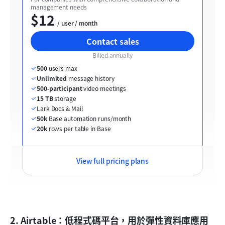
management needs
$12
  / user / month
Contact sales
Billed annually
500
 users max
Unlimited
 message history
500-participant
 video meetings
15 TB
 storage
Lark Docs & Mail
50k
 Base automation runs/month
20k
 rows per table in Base
View full pricing plans
2. Airtable：低程式碼平台，用於彈性資料庫應用