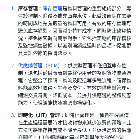
庫存管理：
庫存管理
是物料管理的重要組成部分，專
注於控制、追蹤及補充庫存水位。此做法確保在需要
的時間與地點有適量的物料可用。有效的庫存管理可
避免庫存過剩，因而減少持有成本，同時防止缺貨情
況，避免顧客轉向競爭對手。它包括定期的庫存稽核
及監控銷售數據，以識別滯銷或過時的品項，促進更
具資訊依據的採購決策。
供應鏈管理（SCM）
：
供應鏈管理不僅涵蓋庫存控
制，還包括從供應商到最終使用者的整個貨物流通過
程。它整合了採購、物流及配送等多種流程，確保物
料能高效地取得、生產及交付。有效的供應鏈管理可
縮短交貨時間、降低成本，並提升供應鏈的整體反應
能力，使組織能快速適應市場變化。
即時化（JIT）管理：
即時化管理是一種旨在透過僅
在生產過程需要時才接收貨物來減少浪費的策略。此
方法可將庫存持有成本降至最低，並促進高效的供應
商關係。JIT依賴精確的需求預測與強大的物流架