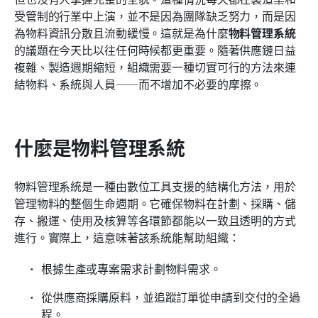
Lark 如何協助團隊建立更緊密連結的物料管理系統
受管制的行業中上演，並不是因為團隊缺乏努力，而是因
為物料資訊分散且流動緩慢。這就是為什麼
物料管理系統
選擇合適的物料管理系統的6個步驟
的議題在今天比以往任何時候都更重要。隨著供應鏈日益
複雜、製造週期縮短，組織需要一種切實可行的方法來連
物料管理 vs. 供應鏈管理 vs. 物流管理
結物料、系統與人員——而不增加不必要的摩擦。
未來的物料管理趨勢
結論
什麼是物料管理系統
常見問題
相關閱讀
物料管理系統是一種由數位工具支援的結構化方法，用於
管理物料的整個生命週期。它確保物料在計劃、採購、儲
存、搬運、使用及核算等各環節都能以一致且透明的方式
進行。實際上，這意味著該系統能幫助組織：
根據生產或專案需求計劃物料需求。
從供應商採購原料，並追蹤訂單從申請到交付的全過
程。