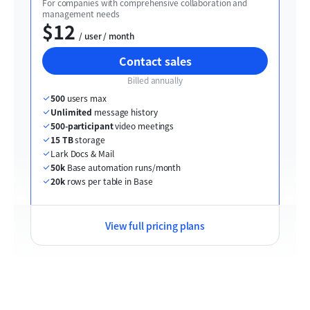
For companies with comprehensive collaboration and 
management needs
$12
  / user / month
Contact sales
Billed annually
500
 users max
Unlimited
 message history
500-participant
 video meetings
15 TB
 storage
Lark Docs & Mail
50k
 Base automation runs/month
20k
 rows per table in Base
View full pricing plans