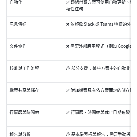
自動化
✅ 透過付費方案可使用自動更新、通
複性任務
訊息傳送
❌ 依賴像 Slack 或 Teams 這樣的外
文件協作
❌ 需要外部應用程式（例如 Google 
核准與工作流程
⚠️ 部分支援；某些方案中的自動化功
檔案共享與儲存
✅ 附加檔案具有依方案而定的儲存限
行事曆與時間軸
✅ 行事曆、時間軸與截止日期追蹤
報告與分析
⚠️ 基本儀表板與報告；需要手動設定