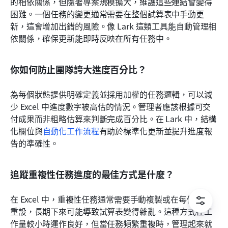
的相依關係，但隨著專案規模擴大，維護這些連結會變得
困難。一個任務的變更通常需要在整個試算表中手動更
新，這會增加出錯的風險。像 Lark 這類工具能自動管理相
依關係，確保更新能即時反映在所有任務中。
你如何防止團隊誇大進度百分比？
為每個狀態提供明確定義並採用加權的任務邏輯，可以減
少 Excel 中進度數字被高估的情況。管理者應該根據可交
付成果而非粗略估算來判斷完成百分比。在 Lark 中，結構
化欄位與
自動化工作流程
有助於標準化更新並提升進度報
告的準確性。
追蹤重複性任務進度的最佳方式是什麼？
在 Excel 中，重複性任務通常需要手動複製或在每個週期
重設，長期下來可能導致試算表變得雜亂。這種方式在工
作量較小時運作良好，但當任務頻繁重複時，管理起來就