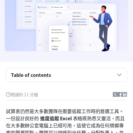
Excel 進度追蹤器實際能提供的幫助
良好進度追蹤器 Excel 檔案的 3 個核心要素
如何自行建立 Excel 專案進度追蹤器
Table of contents
快速入門：進度追蹤 Excel 範本
更好的解決方案：使用 Lark 以視覺化且系統化的方
閱讀約 11 分鐘
式追蹤進度
可直接使用的 Lark 範本，用於結構化進度追蹤
試算表仍然是大多數團隊在需要追蹤工作時的首選工具。
一份設計良好的 
進度追蹤 Excel
 表格既熟悉又靈活，而且
在 Excel 範本與現代追蹤工具之間做選擇
在大多數辦公室電腦上已經可用，這使它成為任何規模專
結論
案的簡單起點。團隊可以快速列出任務、分配負責人，並