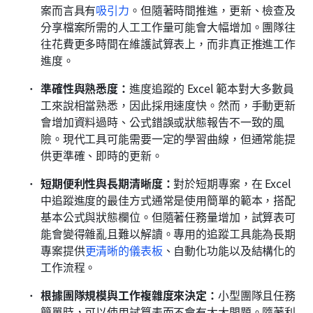
案而言具有
吸引力
。但隨著時間推進，更新、檢查及
分享檔案所需的人工工作量可能會大幅增加。團隊往
往花費更多時間在維護試算表上，而非真正推進工作
進度。
準確性與熟悉度：
進度追蹤的 Excel 範本對大多數員
工來說相當熟悉，因此採用速度快。然而，手動更新
會增加資料過時、公式錯誤或狀態報告不一致的風
險。現代工具可能需要一定的學習曲線，但通常能提
供更準確、即時的更新。
短期便利性與長期清晰度：
對於短期專案，在 Excel 
中追蹤進度的最佳方式通常是使用簡單的範本，搭配
基本公式與狀態欄位。但隨著任務量增加，試算表可
能會變得雜亂且難以解讀。專用的追蹤工具能為長期
專案提供
更清晰的儀表板
、自動化功能以及結構化的
工作流程。
根據團隊規模與工作複雜度來決定：
小型團隊且任務
簡單時，可以使用試算表而不會有太大問題。隨著利