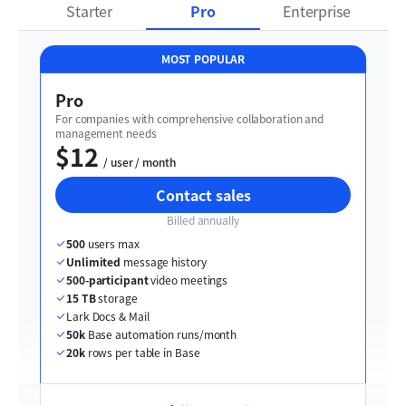
Starter
Pro
Enterprise
MOST POPULAR
Pro
For companies with comprehensive collaboration and 
management needs
$12
  / user / month
Contact sales
Billed annually
500
 users max
Unlimited
 message history
500-participant
 video meetings
15 TB
 storage
Lark Docs & Mail
50k
 Base automation runs/month
20k
 rows per table in Base