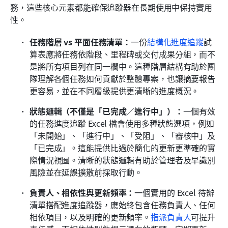
務，這些核心元素都能確保追蹤器在長期使用中保持實用
性。
任務階層 vs 平面任務清單：
一份
結構化進度追蹤
試
算表應將任務依階段、里程碑或交付成果分組，而不
是將所有項目列在同一欄中。這種階層結構有助於團
隊理解各個任務如何貢獻於整體專案，也讓摘要報告
更容易，並在不同層級提供更清晰的進度概況。
狀態邏輯（不僅是「已完成／進行中」）：
一個有效
的任務進度追蹤 Excel 檔會使用多種狀態選項，例如
「未開始」、「進行中」、「受阻」、「審核中」及
「已完成」。這能提供比過於簡化的更新更準確的實
際情況視圖。清晰的狀態邏輯有助於管理者及早識別
風險並在延誤擴散前採取行動。
負責人、相依性與更新頻率：
一個實用的 Excel 待辦
清單搭配進度追蹤器，應始終包含任務負責人、任何
相依項目，以及明確的更新頻率。
指派負責人
可提升