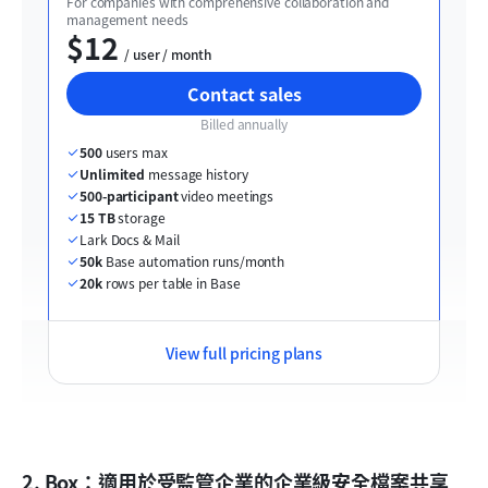
For companies with comprehensive collaboration and 
management needs
$12
  / user / month
Contact sales
Billed annually
500
 users max
Unlimited
 message history
500-participant
 video meetings
15 TB
 storage
Lark Docs & Mail
50k
 Base automation runs/month
20k
 rows per table in Base
View full pricing plans
2. Box：適用於受監管企業的企業級安全檔案共享