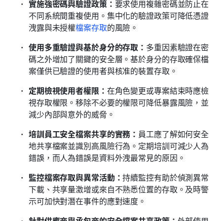
實施強密碼與驗證政策：
要求使用複雜密碼並防止在
不同系統間重複使用。集中化的驗證政策可降低憑證
洩露與未授權
檔案存取
的風險。 
使用多重驗證與基於身分的存取：
多重因素驗證在密
碼之外增加了關鍵的安全層。基於身分的存取確保檔
案僅供已驗證的使用者與核准的裝置存取。 
定期檢視使用者權限：
在角色變更或專案結束時應檢
視存取權限。移除不必要的權限可降低暴露風險，並
減少內部與意外的威脅。 
培訓員工安全檔案共享的實務：
員工應了解如何安全
地共享檔案並識別高風險行為。定期培訓可減少人為
錯誤，而人為錯誤是資料外洩最常見的原因。
監控檔案存取與異常活動：
持續監控有助於偵測異常
下載、共享量激增或來自不熟悉位置的存取。及時警
示可加快對潛在事件的應對速度。
針對供應商與承包商的安全檔案共享政策：
外部使用