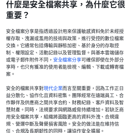
什麼是安全檔案共享，為什麼它很
重要？
安全檔案分享是指透過設計用來保護敏感資料免於未經授
權存取、洩漏或濫用的技術與政策，進行受控的數位檔案
交換。它通常包括傳輸與靜態加密、基於身分的存取控
制、權限設定、活動記錄以及管理監督。與基本雲端儲存
或電子郵件附件不同，
安全檔案分享
可確保即使在外部分
享時，也只有獲准的使用者能檢視、編輯、下載或轉寄檔
案。
安全的檔案共享對
現代企業
而言至關重要，因為工作正日
益分散化、協作化且資料密集。團隊經常在遠端員工、合
作夥伴及供應商之間共享合約、財務紀錄、客戶資料及智
慧財產。同時，法規要求與網路威脅持續增加。若缺乏商
用安全檔案共享，組織將面臨更高的資料外洩、合規違
規、營運中斷及聲譽損害風險。安全的做法能在維持信
任、合規及長期韌性的同時，讓協作安全擴展。