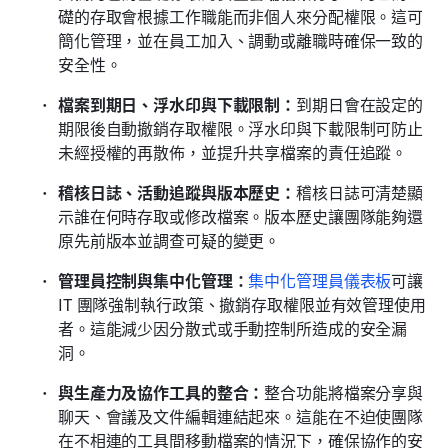
礎的存取會根據工作職能而非個人來分配權限。這可
簡化管理，並在員工加入、調動或離職時確保一致的
安全性。
檔案到期日、浮水印與下載限制：
到期日會在設定的
期限後自動撤銷存取權限。浮水印與下載限制可防止
未經授權的再散佈，並提升共享檔案的責任追蹤。
稽核日誌、活動追蹤與版本歷史：
稽核日誌可清楚顯
示誰在何時存取或修改檔案。版本歷史讓團隊能夠還
原先前版本並調查可疑的變更。
管理員控制與集中化管理：
集中化管理員儀表板
可讓 
IT 團隊強制執行政策、撤銷存取權限並有效管理使用
者。這能減少因分散式或手動控制所造成的安全漏
洞。
與生產力及協作工具的整合：
整合功能將檔案分享與
聊天、會議及文件編輯連結起來。這能在不迫使團隊
在不相連的工具間移動檔案的情況下，確保協作的安