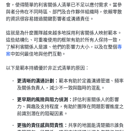
會，使得簡單的利害關係人清單已不足以應付需求。當參
與者分佈在不同時區、部門及合作夥伴組織時，依賴零散
的資訊很容易錯過關鍵影響者或溝通責任。
這就是為什麼團隊越來越多地採用利害關係人映射範本。
這些結構化、可重複使用的框架有助於所有人保持一致，
了解利害關係人是誰、他們的影響力大小，以及在整個
專
案
中如何最佳地與他們互動。
以下是範本持續優於非正式清單的原因：
更清晰的溝通計劃：
範本有助於定義溝通管道、頻率
及關係負責人，減少不一致與臨時的混亂。
更早期的風險與阻力偵測：
評估利害關係人的影響
力、興趣及支持程度，有助於團隊在問題影響進度之
前識別潛在的阻礙因素。
更強的責任感與問責性：
共享的地圖能清楚顯示誰負