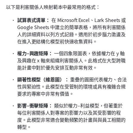
以下是利害關係人映射範本中最常用的格式：
試算表式清單：
 在 Microsoft Excel、Lark Sheets 或 
Google Sheets 中建立的簡單表格，將所有利害關係
人的詳細資料以列方式記錄。適用於初步腦力激盪及
在進入更結構化模型前快速收集資料。
權力–興趣矩陣：
 一個四象限圖表，依據權力在 y 軸
及興趣在 x 軸來組織利害關係人。此格式在大型跨職
能計畫中對於優先安排互動非常有效。
顯著性模型（維恩圖）：
 重疊的圓圈代表權力、合法
性與緊迫性。此模型在受管制的環境或具有複雜合規
要求的專案中非常有價值。
影響–衝擊矩陣：
 類似於權力–利益模型，但著重於
每位利害關係人對專案的影響力以及其受影響的程
度。此模型非常適合變動頻繁的計畫與與員工相關的
轉型。