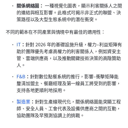
關係網絡圖：
 一種視覺化圖表，顯示利害關係人之間
的連結與相互影響。此格式可揭示非正式的聯盟、決
策路徑以及大型生態系統中的潛在衝突。
不同的範本在不同產業與情境中有最佳的適用性：
IT
：
針對 2026 年的基礎設施升級，權力–利益矩陣有
助於團隊優先考慮高權力的利害關係人，例如資安主
管、雲端供應商，以及推動關鍵技術決策的高階贊助
人。
F&B
：
針對數位點餐系統的推行，影響–衝擊矩陣能
釐清加盟主、餐廳經理及第一線員工將受到的影響，
支持各地更順利地採用。
製造業
：
針對生產線現代化，關係網絡圖能突顯工程
師、安全人員、工會代表及設備供應商之間的互動，
協助團隊及早預測協調上的挑戰。