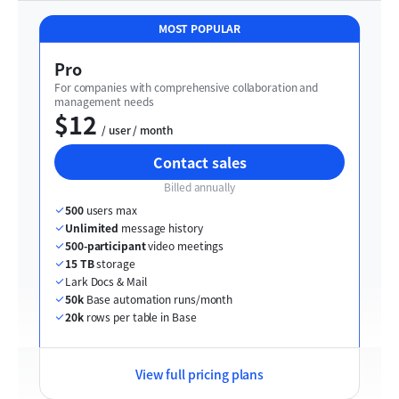
MOST POPULAR
Pro
For companies with comprehensive collaboration and 
management needs
$12
  / user / month
Contact sales
Billed annually
500
 users max
Unlimited
 message history
500-participant
 video meetings
15 TB
 storage
Lark Docs & Mail
50k
 Base automation runs/month
20k
 rows per table in Base
View full pricing plans