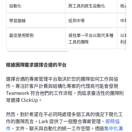
自動化
跨工具的原生自動化
核心
學習曲線
低到中等
中等
最佳使用案例
尋找單一平台以取代多種
以客
工具的團隊
利與
根據團隊需求選擇合適的平台
選擇合適的專案管理平台取決於您的團隊如何工作與協
作。專注於客戶計費與結構化專案的代理商可能會發現 
Teamwork 符合他們的工作流程，而追求靈活性的團隊則
常選擇 ClickUp。
然而，對於希望在不必同時處理多個工具的情況下簡化工
作的團隊而言，Lark 提供了一個整合專案管理、
即時協
作
、文件、聊天與自動化的統一工作空間。透過
集中化溝