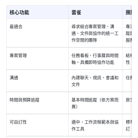
核心功能
雲雀
團隊
最適合
尋求結合專案管理、溝
專注
通、文件與協作的統一工
蹤與
作空間的團隊
服務
專案管理
任務看板、行事曆與時間
結構
軸，具備即時協作功能
性
溝通
內建聊天、視訊、會議和
任務
文件
時間與預算追蹤
基本時間追蹤（依方案而
原生
異）
可自訂性
適中、工作流程範本與協
標準
作工具
訂