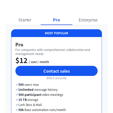
Starter
Pro
Enterprise
MOST POPULAR
Pro
For companies with comprehensive collaboration and 
management needs
$12
  / user / month
Contact sales
Billed annually
500
 users max
Unlimited
 message history
500-participant
 video meetings
15 TB
 storage
Lark Docs & Mail
50k
 Base automation runs/month