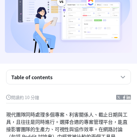
什麼是團隊合作？
什麼是ClickUp？
Teamwork 與 ClickUp：核心專案功能有何不同
Teamwork 與 ClickUp 的定價比較
優缺點：ClickUp 與 Teamwork 在實際應用中的比
Table of contents
較
團隊在使用 ClickUp 時面臨的常見挑戰
閱讀約 10 分鐘
認識 Lark：統一工作空間，讓工作流程更順暢
現代團隊同時處理多個專案、利害關係人、截止日期與工
哪個工具最適合你的團隊：Lark 對比 Teamwork 對
具，且往往是同時進行。選擇合適的專案管理平台，能直
比 ClickUp
接影響團隊的生產力、可視性與協作效率。在網路討論
結論
（包括
Reddit 討論串）中經常被比較的兩個工具是 